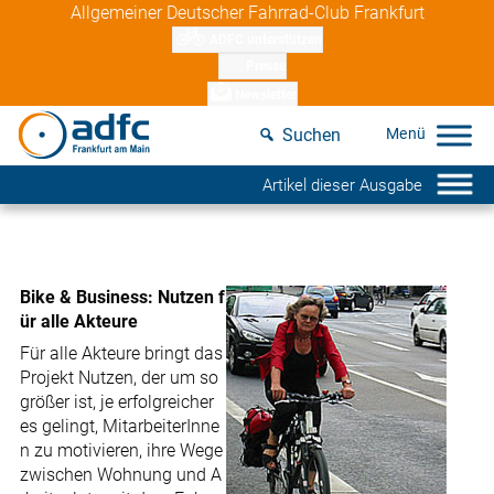
Skip
Allgemeiner Deutscher Fahrrad-Club Frankfurt
to
ADFC unterstützen
content
Presse
Newsletter
Suchen
Artikel dieser Ausgabe
Bike & Business: Nutzen f
ür alle Akteure
Für alle Akteure bringt das
Projekt Nutzen, der um so
größer ist, je erfolgreicher
es gelingt, MitarbeiterInne
n zu motivieren, ihre Wege
zwischen Wohnung und A