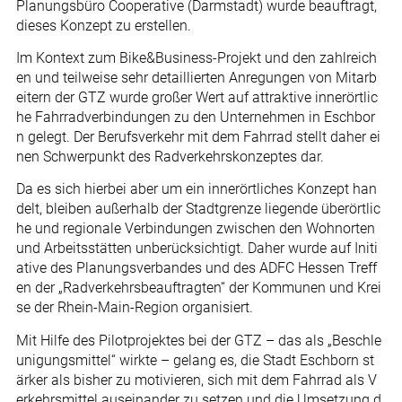
Planungsbüro Cooperative (Darmstadt) wurde beauftragt,
dieses Konzept zu erstellen.
Im Kontext zum Bike&Business-Projekt und den zahlreich
en und teilweise sehr detaillierten Anregungen von Mitarb
eitern der GTZ wurde großer Wert auf attraktive innerörtlic
he Fahrradverbindungen zu den Unternehmen in Eschbor
n gelegt. Der Berufsverkehr mit dem Fahrrad stellt daher ei
nen Schwerpunkt des Radverkehrskonzeptes dar.
Da es sich hierbei aber um ein innerörtliches Konzept han
delt, bleiben außerhalb der Stadtgrenze liegende überörtlic
he und regionale Verbindungen zwischen den Wohnorten
und Arbeitsstätten unberücksichtigt. Daher wurde auf Initi
ative des Planungsverbandes und des ADFC Hessen Treff
en der „Radverkehrsbeauftragten“ der Kommunen und Krei
se der Rhein-Main-Region organisiert.
Mit Hilfe des Pilotprojektes bei der GTZ – das als „Beschle
unigungsmittel“ wirkte – gelang es, die Stadt Eschborn st
ärker als bisher zu motivieren, sich mit dem Fahrrad als V
erkehrsmittel auseinander zu setzen und die Umsetzung d