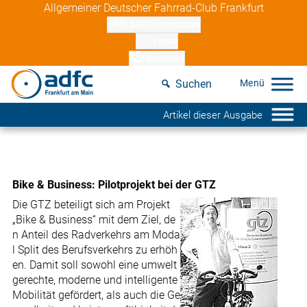
Skip
Allgemeiner Deutscher Fahrrad-Club Frankfurt
to
ADFC unterstützen
content
Presse
Newsletter
Suchen
Artikel dieser Ausgabe
Bike & Business: Pilotprojekt bei der GTZ
Die GTZ beteiligt sich am Projekt
„Bike & Business“ mit dem Ziel, de
n Anteil des Radverkehrs am Moda
l Split des Berufsverkehrs zu erhöh
en. Damit soll sowohl eine umwelt
gerechte, moderne und intelligente
Mobilität gefördert, als auch die Ge