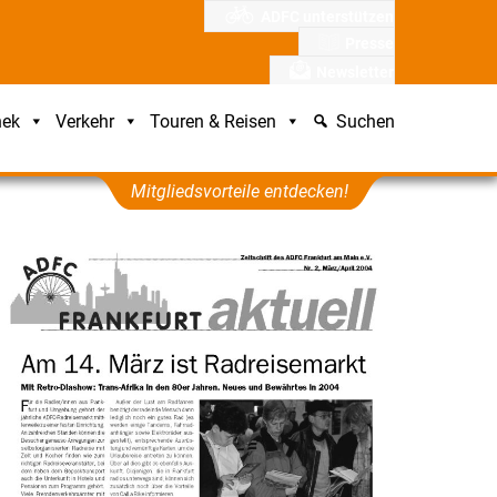
ADFC unterstützen
Presse
Newsletter
hek
Verkehr
Touren & Reisen
Suchen
Mitgliedsvorteile entdecken!