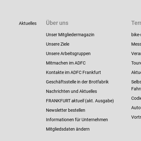
Über uns
Ter
Aktuelles
Unser Mitgliedermagazin
bike-
Unsere Ziele
Mess
Unsere Arbeitsgruppen
Vera
Mitmachen im ADFC
Tour
Kontakte im ADFC Frankfurt
Aktu
Geschäftsstelle in der Brotfabrik
Selbs
Fahr
Nachrichten und Aktuelles
Codi
FRANKFURT
aktuell
(akt. Ausgabe)
Auto
Newsletter bestellen
Vort
Informationen für Unternehmen
Mitgliedsdaten ändern