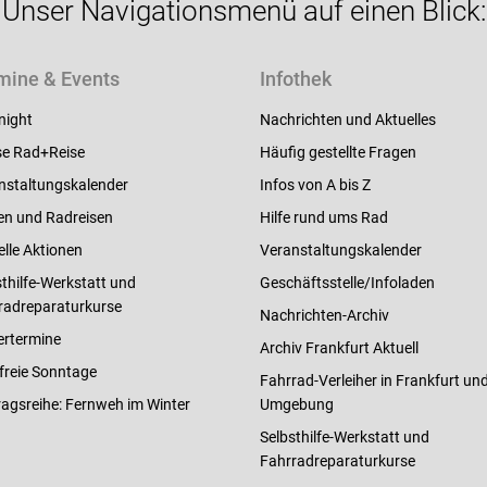
Unser Navigationsmenü auf einen Blick:
mine & Events
Infothek
night
Nachrichten und Aktuelles
e Rad+Reise
Häufig gestellte Fragen
nstaltungskalender
Infos von A bis Z
en und Radreisen
Hilfe rund ums Rad
elle Aktionen
Veranstaltungskalender
thilfe-Werkstatt und
Geschäftsstelle/Infoladen
radreparaturkurse
Nachrichten-Archiv
ertermine
Archiv Frankfurt Aktuell
freie Sonntage
Fahrrad-Verleiher in Frankfurt un
ragsreihe: Fernweh im Winter
Umgebung
Selbsthilfe-Werkstatt und
Fahrradreparaturkurse