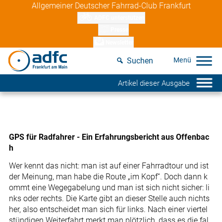
Skip
Allgemeiner Deutscher Fahrrad-Club Frankfurt
to
ADFC unterstützen
content
Presse
Newsletter
Suchen
Artikel dieser Ausgabe
GPS für Radfahrer - Ein Erfahrungsbericht aus Offenbac
h
Wer kennt das nicht: man ist auf einer Fahrradtour und ist
der Meinung, man habe die Route „im Kopf“. Doch dann k
ommt eine Wegegabelung und man ist sich nicht sicher: li
nks oder rechts. Die Karte gibt an dieser Stelle auch nichts
her, also entscheidet man sich für links. Nach einer viertel
stündigen Weiterfahrt merkt man plötzlich, dass es die fal