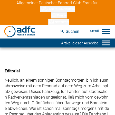
Skip
Allgemeiner Deutscher Fahrrad-Club Frankfurt
to
ADFC unterstützen
content
Presse
Newsletter
Suchen
Artikel dieser Ausgabe
Editorial
Neulich, an einem sonnigen Sonntagmorgen, bin ich ausn
ahmsweise mit dem Rennrad auf dem Weg zum Arbeitspl
atz gewesen. Dieses Fahrzeug, für Fahrten auf städtische
n Radverkehrsanlagen ungeeignet, ließ mich vom gewohn
ten Weg durch Grünflächen, über Radwege und Bordstein
e abweichen. Wer ist schon mal sonntags morgens mit de
m Rennrad über den Anlagenring gesaust? Die Fahrbahn i