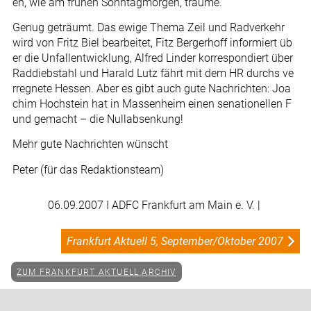
en, wie am frühen Sonntagmorgen, träume.
Genug geträumt. Das ewige Thema Zeil und Radverkehr
wird von Fritz Biel bearbeitet, Fitz Bergerhoff informiert üb
er die Unfallentwicklung, Alfred Linder korrespondiert über
Raddiebstahl und Harald Lutz fährt mit dem HR durchs ve
rregnete Hessen. Aber es gibt auch gute Nachrichten: Joa
chim Hochstein hat in Massenheim einen senationellen F
und gemacht – die Nullabsenkung!
Mehr gute Nachrichten wünscht
Peter (für das Redaktionsteam)
06.09.2007
I ADFC Frankfurt am Main e. V. |
Frankfurt Aktuell 5, September/Oktober 2007
ZUM FRANKFURT AKTUELL ARCHIV