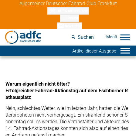
Skip
Allgemeiner Deutscher Fahrrad-Club Frankfurt
to
ADFC unterstützen
content
Presse
Newsletter
Suchen
Artikel dieser Ausgabe
Warum eigentlich nicht öfter?
Erfolgreicher Fahrrad-Aktionstag auf dem Eschborner R
athausplatz
Nein, schlechtes Wetter, wie im letzten Jahr, hatten die We
tterpropheten nicht vorhergesagt. Ein strahlend schöner S
onnentag soll es werden. Die Veranstalter und Akteure des
14. Fahrrad-Aktionstages konnten sich also auf einen ries
en Andrang gefasst machen.