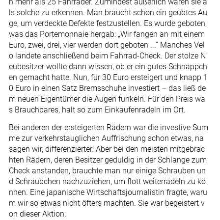
n mehr als 25 Fahrräder. Zumindest äußerlich waren sie a
ls solche zu erkennen. Man braucht schon ein geübtes Au
ge, um verdeckte Defekte festzustellen. Es wurde geboten,
was das Portemonnaie hergab: „Wir fangen an mit einem
Euro, zwei, drei, vier werden dort geboten ...“ Manches Vel
o landete anschließend beim Fahrrad-Check. Der stolze N
eubesitzer wollte dann wissen, ob er ein gutes Schnäppch
en gemacht hatte. Nun, für 30 Euro ersteigert und knapp 1
0 Euro in einen Satz Bremsschuhe investiert – das ließ de
m neuen Eigentümer die Augen funkeln. Für den Preis wa
s Brauchbares, halt so zum Einkaufenradeln im Ort.
Bei anderen der ersteigerten Rädern war die investive Sum
me zur verkehrstauglichen Auffrischung schon etwas, na
sagen wir, differenzierter. Aber bei den meisten mitgebrac
hten Rädern, deren Besitzer geduldig in der Schlange zum
Check anstanden, brauchte man nur einige Schrauben un
d Schräubchen nachzuziehen, um flott weiterradeln zu kö
nnen. Eine japanische Wirtschaftsjournalistin fragte, waru
m wir so etwas nicht öfters machten. Sie war begeistert v
on dieser Aktion.