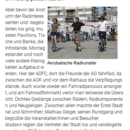
Aber bevor der Anst
urm der Radinteres
senten und -begeis
terten los ging, mu
ssten Pavillons, Tis
che und Bänke, die
Infostände, Montag
eständer und noch
viele andere Kleinig
keiten aufgebaut w
erden. Hier der ADFC, dort die Freunde der AG fahrRad, da
zwischen die AOK und vor dem Rathaus die Verpflegungs
stände. Auch wurde wieder ein Fahrradparcours arrangier
t, und am Fahrradflohmarkt verlor man teilweise die Übers
icht. Dichtes Gedränge zwischen Rädern, Radkomponente
n und Neugierigen. Zwischen allen machte der Erste Stadt
rat und Schirmherr, Mathias Geiger, seinen Rundgang und
begrüßte die Veranstalter/innen und Besucher.
Alsdann legten die Vertreter der Stadt los und versteigerte