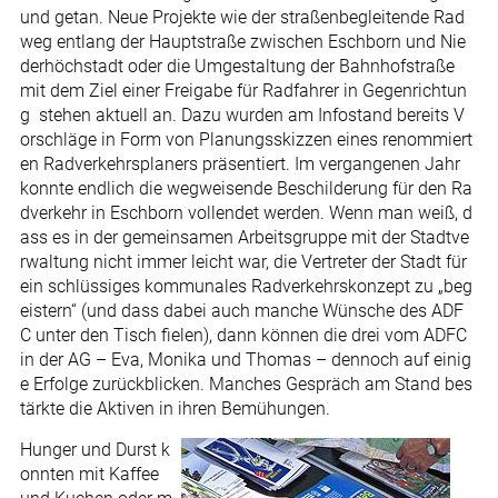
und getan. Neue Projekte wie der straßenbegleitende Rad
weg entlang der Hauptstraße zwischen Eschborn und Nie
derhöchstadt oder die Umgestaltung der Bahnhofstraße
mit dem Ziel einer Freigabe für Radfahrer in Gegenrichtun
g stehen aktuell an. Dazu wurden am Infostand bereits V
orschläge in Form von Planungsskizzen eines renommiert
en Radverkehrsplaners präsentiert. Im vergangenen Jahr
konnte endlich die wegweisende Beschilderung für den Ra
dverkehr in Eschborn vollendet werden. Wenn man weiß, d
ass es in der gemeinsamen Arbeitsgruppe mit der Stadtve
rwaltung nicht immer leicht war, die Vertreter der Stadt für
ein schlüssiges kommunales Radverkehrskonzept zu „beg
eistern“ (und dass dabei auch manche Wünsche des ADF
C unter den Tisch fielen), dann können die drei vom ADFC
in der AG – Eva, Monika und Thomas – dennoch auf einig
e Erfolge zurückblicken. Manches Gespräch am Stand bes
tärkte die Aktiven in ihren Bemühungen.
Hunger und Durst k
onnten mit Kaffee