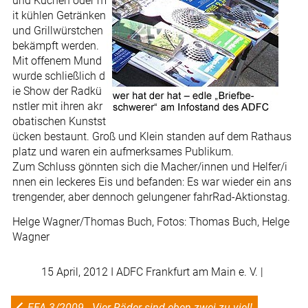
und Kuchen oder m
it kühlen Getränken
und Grillwürstchen
bekämpft werden.
Mit offenem Mund
wurde schließlich d
ie Show der Radkü
nstler mit ihren akr
obatischen Kunstst
ücken bestaunt. Groß und Klein standen auf dem Rathaus
platz und waren ein aufmerksames Publikum.
Zum Schluss gönnten sich die Macher/innen und Helfer/i
nnen ein leckeres Eis und befanden: Es war wieder ein ans
trengender, aber dennoch gelungener fahrRad-Aktionstag.
Helge Wagner/Thomas Buch, Fotos: Thomas Buch, Helge
Wagner
15 April, 2012
I ADFC Frankfurt am Main e. V. |
FFA-3/2009 - Vier Räder sind eben zwei zu viel!