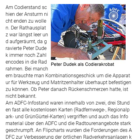
Am Codierstand sc
hien der Ansturm ni
cht enden zu wolle
n. Der Rathausplat
z war längst leer un
d aufgeräumt, da g
ravierte Peter Dude
k immer noch Zahl
encodes in die Rad
rahmen. Bei manch
em brauchte man Kombinationsgeschick um die Apparat
ur für Werkzeug und Matritzenhalter überhaupt befestigen
zu können. Ob Peter danach Rückenschmerzen hatte, ist
nicht bekannt.
Am ADFC-Infostand waren innerhalb von zwei, drei Stund
en fast alle kostenlosen Karten (Radfernwege-, Regionalp
ark- und GrünGürtel-Karten) vergriffen und auch das Info
material über den ADFC und die Radtourenangebote stark
geschrumpft. An Flipcharts wurden die Forderungen des A
DFC zur Verbesserung der örtlichen Radverkehrsanlagen k