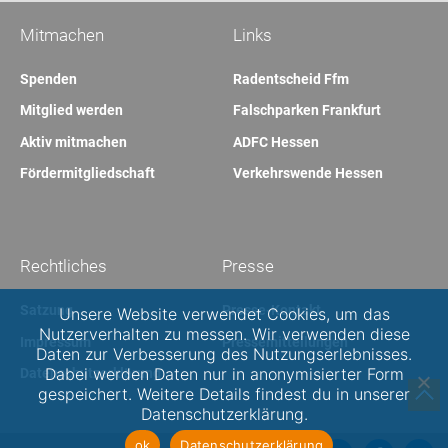
Mitmachen
Links
Spenden
Radentscheid Ffm
Mitglied werden
Falschparken Frankfurt
Aktiv mitmachen
ADFC Hessen
Fördermitgliedschaft
Verkehrswende Hessen
Rechtliches
Presse
Satzung
Presse-Kontakt
Unsere Website verwendet Cookies, um das
Nutzerverhalten zu messen. Wir verwenden diese
Impressum
Pressemitteilungen
Daten zur Verbesserung des Nutzungserlebnisses.
Dabei werden Daten nur in anonymisierter Form
Datenschutzerklärung
gespeichert. Weitere Details findest du in unserer
Datenschutzerklärung.
ok
Datenschutzerklärung