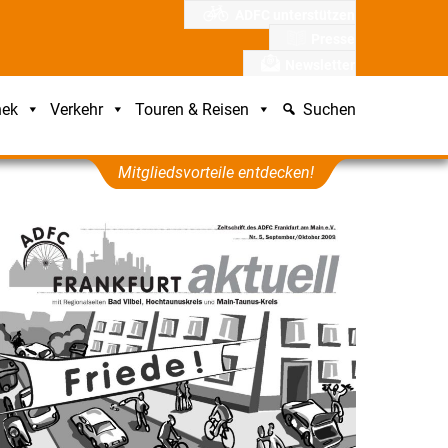
ADFC unterstützen
Presse
Newsletter
hek
Verkehr
Touren & Reisen
Suchen
Mitgliedsvorteile entdecken!