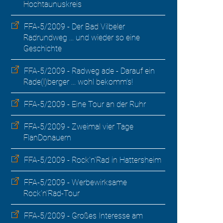
Hochtaunuskreis
FFA-5/2009 - Der Bad Vilbeler
Radrundweg ... und wieder so eine
Geschichte
FFA-5/2009 - Radweg ade - Darauf ein
Rade(l)berger ... wohl bekomm’s!
FFA-5/2009 - Eine Tour an der Ruhr
FFA-5/2009 - Zweimal vier Tage
FlanDonauern
FFA-5/2009 - Rock’n’Rad in Hattersheim
FFA-5/2009 - Werbewirksame
Rock’n’Rad-Tour
FFA-5/2009 - Großes Interesse am