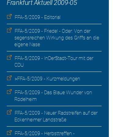
Frankfurt Aktuell 2009-05
FFA-5/2009 - Editorial
FFA-5/2009 - Friede! - Oder: Von der
segensreichen Wirkung des Griffs an die
eigene Nase
FFA-5/2009 - InDerStadt-Tour mit der
CDU
>FFA-5/2009 - Kurzmeldungen
FFA-5/2009 - Das Blaue Wunder von
Rödelheim
FFA-5/2009 - Neuer Radstreifen auf der
Eckenheimer Landstraße
FFA-5/2009 - Herbsttreffen -