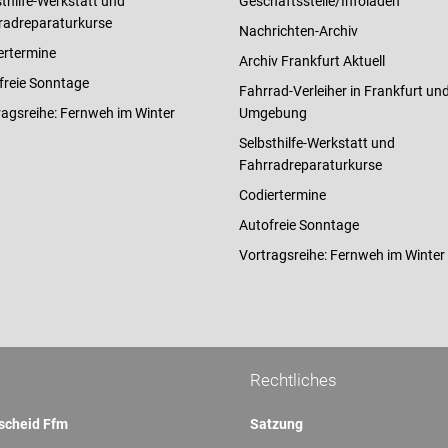
thilfe-Werkstatt und
Geschäftsstelle/Infoladen
radreparaturkurse
Nachrichten-Archiv
ertermine
Archiv Frankfurt Aktuell
freie Sonntage
Fahrrad-Verleiher in Frankfurt un
ragsreihe: Fernweh im Winter
Umgebung
Selbsthilfe-Werkstatt und
Fahrradreparaturkurse
Codiertermine
Autofreie Sonntage
Vortragsreihe: Fernweh im Winter
Rechtliches
scheid Ffm
Satzung