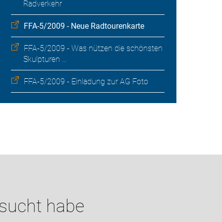
Radverkehr
FFA-5/2009 - Neue Radtourenkarte
FFA-5/2009 - Was nützen die schönsten
Skulpturen ...
FFA-5/2009 - Einladung zur AG Foto
esucht habe