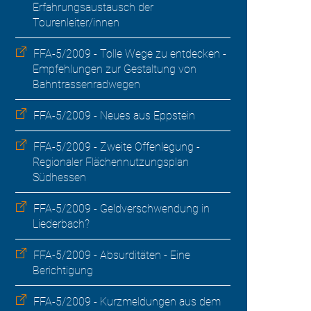
Erfahrungsaustausch der
Tourenleiter/innen
FFA-5/2009 - Tolle Wege zu entdecken -
Empfehlungen zur Gestaltung von
Bahntrassenradwegen
FFA-5/2009 - Neues aus Eppstein
FFA-5/2009 - Zweite Offenlegung -
Regionaler Flächennutzungsplan
Südhessen
FFA-5/2009 - Geldverschwendung in
Liederbach?
FFA-5/2009 - Absurditäten - Eine
Berichtigung
FFA-5/2009 - Kurzmeldungen aus dem