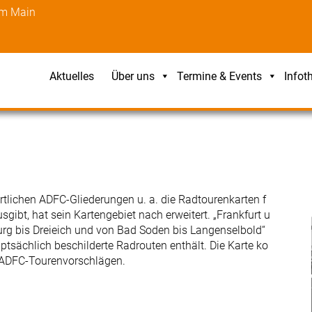
am Main
Aktuelles
Über uns
Termine & Events
Infot
rtlichen ADFC-Gliederungen u. a. die Radtourenkarten f
gibt, hat sein Kartengebiet nach erweitert. „Frankfurt u
rg bis Dreieich und von Bad Soden bis Langenselbold“
ptsächlich beschilderte Radrouten enthält. Die Karte ko
mit ADFC-Tourenvorschlägen.