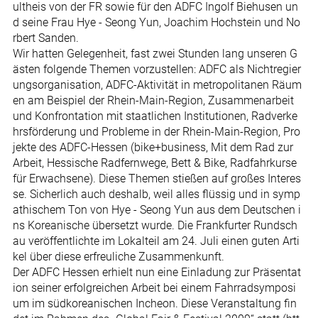
ultheis von der FR sowie für den ADFC Ingolf Biehusen un
d seine Frau Hye - Seong Yun, Joachim Hochstein und No
rbert Sanden.
Wir hatten Gelegenheit, fast zwei Stunden lang unseren G
ästen folgende Themen vorzustellen: ADFC als Nichtregier
ungsorganisation, ADFC-Aktivität in metropolitanen Räum
en am Beispiel der Rhein-Main-Region, Zusammenarbeit
und Konfrontation mit staatlichen Institutionen, Radverke
hrsförderung und Probleme in der Rhein-Main-Region, Pro
jekte des ADFC-Hessen (bike+business, Mit dem Rad zur
Arbeit, Hessische Radfernwege, Bett & Bike, Radfahrkurse
für Erwachsene). Diese Themen stießen auf großes Interes
se. Sicherlich auch deshalb, weil alles flüssig und in symp
athischem Ton von Hye - Seong Yun aus dem Deutschen i
ns Koreanische übersetzt wurde. Die Frankfurter Rundsch
au veröffentlichte im Lokalteil am 24. Juli einen guten Arti
kel über diese erfreuliche Zusammenkunft.
Der ADFC Hessen erhielt nun eine Einladung zur Präsentat
ion seiner erfolgreichen Arbeit bei einem Fahrradsymposi
um im südkoreanischen Incheon. Diese Veranstaltung fin