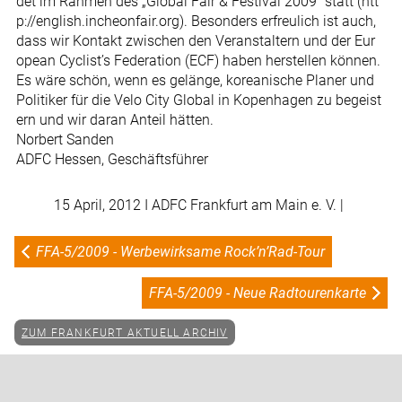
det im Rahmen des „Global Fair & Festival 2009“ statt (htt
p://english.incheonfair.org). Besonders erfreulich ist auch,
dass wir Kontakt zwischen den Veranstaltern und der Eur
opean Cyclist’s Federation (ECF) haben herstellen können.
Es wäre schön, wenn es gelänge, koreanische Planer und
Politiker für die Velo City Global in Kopenhagen zu begeist
ern und wir daran Anteil hätten.
Norbert Sanden
ADFC Hessen, Geschäftsführer
15 April, 2012
I ADFC Frankfurt am Main e. V. |
FFA-5/2009 - Werbewirksame Rock’n’Rad-Tour
FFA-5/2009 - Neue Radtourenkarte
ZUM FRANKFURT AKTUELL ARCHIV