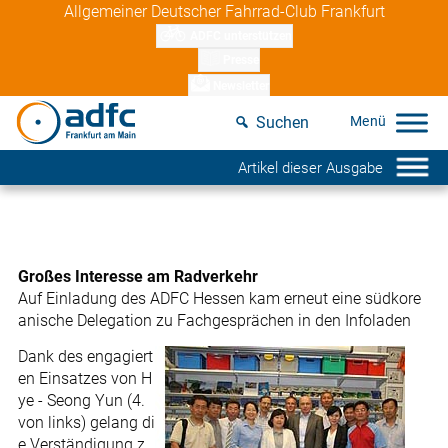
Skip
Allgemeiner Deutscher Fahrrad-Club Frankfurt
to
ADFC unterstützen
content
Presse
Newsletter
Suchen
Artikel dieser Ausgabe
Großes Interesse am Radverkehr
Auf Einladung des ADFC Hessen kam erneut eine südkore
anische Delegation zu Fachgesprächen in den Infoladen
Dank des engagiert
en Einsatzes von H
ye - Seong Yun (4.
von links) gelang di
e Verständigung z