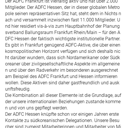
Der ADFC Frankfurt ist vielfältig aktiv und hat über 2.000
Mitglieder. Der ADFC Hessen, der in dieser globalen Metro
pole seinen repräsentativen Sitz hat, steht dem in Nichts n
ach und versammelt inzwischen fast 11.000 Mitglieder. U
nd hier residiert vis-à-vis zum Hauptbahnhof der Planung
sverband Ballungsraum Frankfurt Rhein/Main – für den A
DFC Hessen der faktisch wichtigste institutionelle Partner.
Es gibt in Frankfurt genügend ADFC-Aktive, die über einen
kosmopolitischen Horizont verfügen und sich deshalb nic
ht darüber wundern, dass sich Nordamerikaner oder Südk
oreaner über zivilgesellschaftliche Aspekte im allgemeine
n und über den Radverkehr im besonderen ausgerechnet
am Beispiel des ADFC Frankfurt und Hessen informieren
wollen. Diese Aktiven sind daher gastfreundlich und ausk
unftsfreudig.
Die Kombination all dieser Elemente ist die Grundlage, auf
der unsere internationalen Beziehungen zustande komme
n und von uns gepflegt werden.
Der ADFC Hessen knüpfte schon vor einigen Jahren erste
Kontakte zu südkoreanischen Delegationen. Unsere Besu
cher sind zumeist Mitarbeiterinnen und Mitarbeiter von Mi