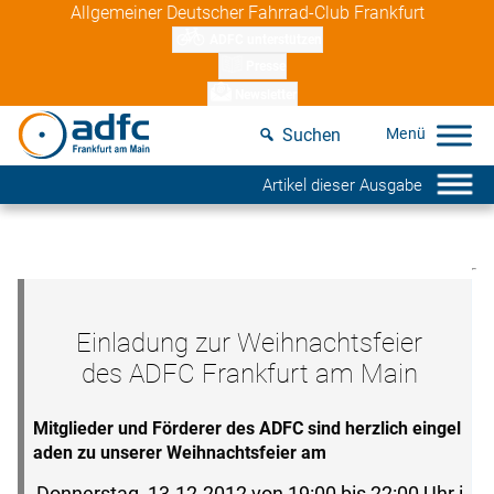
Skip
Allgemeiner Deutscher Fahrrad-Club Frankfurt
to
ADFC unterstützen
content
Presse
Newsletter
Suchen
Artikel dieser Ausgabe
Einladung zur Weihnachtsfeier
des ADFC Frankfurt am Main
Mitglieder und Förderer des ADFC sind herzlich eingel
aden zu unserer Weihnachtsfeier am
Donnerstag, 13.12.2012 von 19:00 bis 22:00 Uhr i