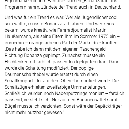
Eigenmarke mit dem Fantasie-Namen „Bonanzarad“ ins
Programm nahm, zündete der Trend auch in Deutschland.
Und was für ein Trend es war. Wer als Jugendlicher cool
sein wollte, musste Bonanzarad fahren. Und wer keins
bekam, wurde kreativ, wie Fahrradjournalist Martin
Häußermann, als seine Eltern ihm im Sommer 1975 ein –
immerhin – orangefarbenes Rad der Marke Rixe kauften.
„Das habe ich dann mit dem eigenen Taschengeld
Richtung Bonanza gepimpt. Zunächst musste ein
Hochlenker mit farblich passenden Igelgriffen dran. Dann
wurde die Schaltung modifiziert. Der poplige
Daumenschalthebel wurde ersetzt durch einen
Schaltknüppel, der auf dem Oberrohr montiert wurde. Die
Schaltzüge erhielten zweifarbige Ummantelungen.
Schließlich wurden noch Nabenputzringe moniert – farblich
passend, versteht sich. Nur auf den Bananensattel samt
Bügel musste ich verzichten. Sonst wäre der Gepäckträger
nicht mehr nutzbar gewesen.“