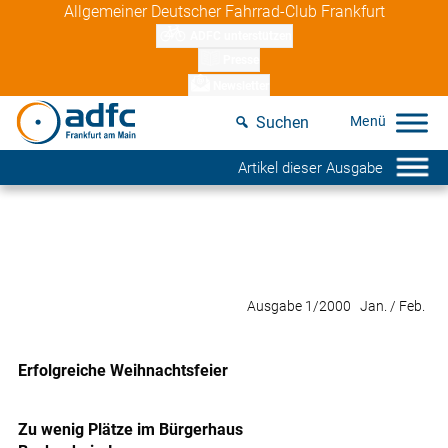
Skip
Allgemeiner Deutscher Fahrrad-Club Frankfurt
to
ADFC unterstützen
content
Presse
Newsletter
Suchen
Artikel dieser Ausgabe
Ausgabe 1/2000 Jan. / Feb.
Erfolgreiche Weihnachtsfeier
Zu wenig Plätze im Bürgerhaus