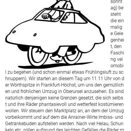
sonnt
ag) be
steht
die ein
malig
e Gele
genhei
t, den
Faschi
ng vel
omobi
l zu begehen (und schon einmal etwas Frühlingsluft zu sc
hnuppern). Wir starten an diesem Tag um 11.11 Uhr von d
er Wörthspitze in Frankfurt-Höchst, um uns den gemütlich
en und fröhlichen Umzug in Oberursel anzusehen. Es sind
natürlich denjenigen keine Grenzen gesetzt, die sich selbs
t und ihre Räder phantasievoll und wetterfest kostümieren
wollen. Wir steuern den Marktplatz an, an dem der Umzug
vorbeikommt und auf dem die Anrainer-Wirte Imbiss- und
Getränkebuden aufstellen werden. Nach viel Helau, Schun
keln etc. rollen aufgrund des leichten Gefälles die Räder m