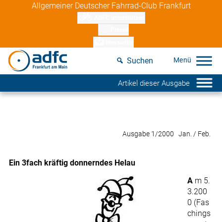
Skip
Allgemeiner Deutscher Fahrrad-Club Frankfurt
to
ADFC unterstützen
content
Presse
Newsletter
Suchen
Artikel dieser Ausgabe
Ausgabe 1/2000 Jan. / Feb.
Ein 3fach kräftig donnerndes Helau
A
m 5.
3.200
0 (Fas
chings