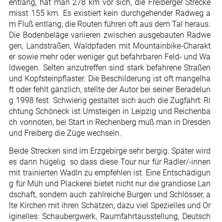
entlang, hat man 278 km vor sich, die Freiberger Strecke
misst 155 km. Es existiert kein durchgehender Radweg a
m Fluß entlang, die Routen führen oft aus dem Tal heraus.
Die Bodenbeläge variieren zwischen ausgebauten Radwe
gen, Landstraßen, Waldpfaden mit Mountainbike-Charakt
er sowie mehr oder weniger gut befahrbaren Feld- und Wa
ldwegen. Selten anzutreffen sind stark befahrene Straßen
und Kopfsteinpflaster. Die Beschilderung ist oft mangelha
ft oder fehlt gänzlich, stellte der Autor bei seiner Beradelun
g 1998 fest. Schwierig gestaltet sich auch die Zugfahrt: Ri
chtung Schöneck ist Umsteigen in Leipzig und Reichenba
ch vonnöten, bei Start in Rechenberg muß man in Dresden
und Freiberg die Züge wechseln.
Beide Strecken sind im Erzgebirge sehr bergig. Später wird
es dann hügelig  so dass diese Tour nur für Radler/-innen
mit trainierten Wadln zu empfehlen ist. Eine Entschädigun
g für Müh und Plackerei bietet nicht nur die grandiose Lan
dschaft, sondern auch zahlreiche Burgen und Schlösser, a
lte Kirchen mit ihren Schätzen, dazu viel Spezielles und Or
iginelles: Schaubergwerk, Raumfahrtausstellung, Deutsch