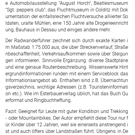
e Automobilausstellung "August Horch", Beatlesmuseum
"Sgt. peppers club", das Fluchtmuseum in Colditz mit Dok
umentation der einfallsreichen Fluchtversuche alliierter So
ldaten, uralte Mühlen, eine 150 Jahre alte Drogerieeinricht
ung, Bauhaus in Dessau und einiges andere mehr.
Der Radwanderführer zeichnet sich durch exakte Karten i
m Maßstab 1:75.000 aus, die über Streckenverlauf, Straße
nbeschaffenheit, Verkehrsaufkommen sowie über Steigun
gen informieren. Sinnvolle Ergänzung: diverse Stadtpläne
und eine genaue Routenbeschreibung. Wissenswerte Hint
ergrundinformationen runden mit einem Serviceblock das
Informationsangebot ab. Enthalten sind z.B. Übernachtun
gsverzeichnis, wichtige Adressen (z.B. Touristeninformati
on etc.). Wie im Esterbauerverlag üblich, hat das Buch Qu
erformat und Ringbuchheftung.
Fazit: Geeignet für Leute mit guter Kondition und Trekking
- oder Mountainbikes. Der Autor empfiehlt diese Tour nur f
ür Kinder über 12 Jahren, weil sie einerseits anstrengend i
st und auch öfters über Landstraßen führt. Übrigens: in De