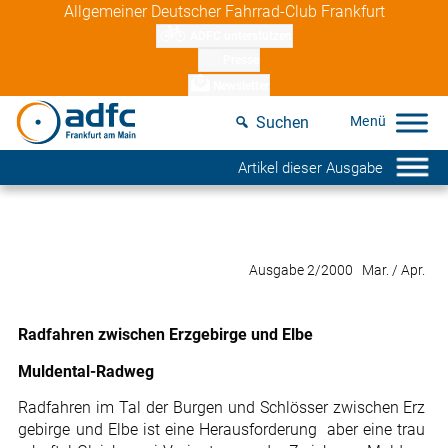
Skip
Allgemeiner Deutscher Fahrrad-Club Frankfurt
to
ADFC unterstützen
content
Presse
Newsletter
Suchen
Artikel dieser Ausgabe
Ausgabe 2/2000 Mar. / Apr.
Radfahren zwischen Erzgebirge und Elbe
Muldental-Radweg
Radfahren im Tal der Burgen und Schlösser zwischen Erz
gebirge und Elbe ist eine Herausforderung  aber eine trau