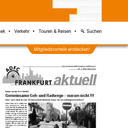
ADFC unterstützen
Presse
Newsletter
hek
Verkehr
Touren & Reisen
Suchen
Mitgliedsvorteile entdecken!