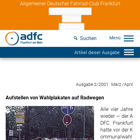
Skip
Allgemeiner Deutscher Fahrrad-Club Frankfurt
to
ADFC unterstützen
content
Presse
Newsletter
Suchen
Artikel dieser Ausgabe
Ausgabe 2/2001 März /April
Aufstellen von Wahlplakaten auf Radwegen
Alle vier Jahre
wieder — der A
DFC Frankfurt
hatte vor der K
ommunalwahl