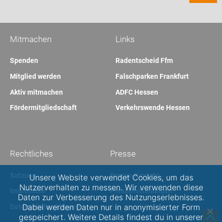
Mitmachen
Links
Spenden
Radentscheid Ffm
Mitglied werden
Falschparken Frankfurt
Aktiv mitmachen
ADFC Hessen
Fördermitgliedschaft
Verkehrswende Hessen
Rechtliches
Presse
Satzung
Presse-Kontakt
Unsere Website verwendet Cookies, um das
Nutzerverhalten zu messen. Wir verwenden diese
Impressum
Pressemitteilungen
Daten zur Verbesserung des Nutzungserlebnisses.
Dabei werden Daten nur in anonymisierter Form
Datenschutzerklärung
gespeichert. Weitere Details findest du in unserer