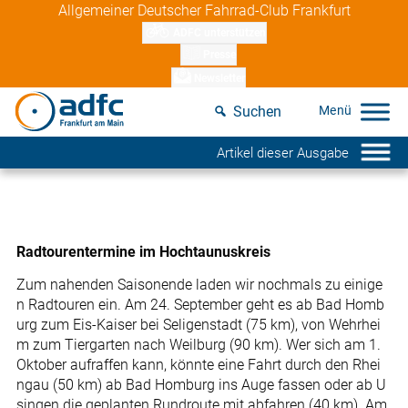
Skip
Allgemeiner Deutscher Fahrrad-Club Frankfurt
to
ADFC unterstützen
content
Presse
Newsletter
Suchen
Artikel dieser Ausgabe
Radtourentermine im Hochtaunuskreis
Zum nahenden Saisonende laden wir nochmals zu einige
n Radtouren ein. Am 24. September geht es ab Bad Homb
urg zum Eis-Kaiser bei Seligenstadt (75 km), von Wehrhei
m zum Tiergarten nach Weilburg (90 km). Wer sich am 1.
Oktober aufraffen kann, könnte eine Fahrt durch den Rhei
ngau (50 km) ab Bad Homburg ins Auge fassen oder ab U
singen die geplanten Rundroute mit abfahren (40 km). Am