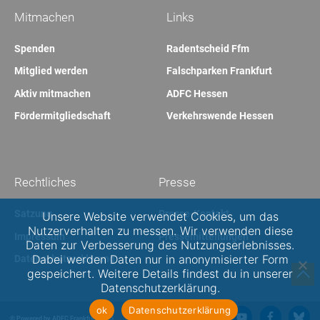
Mitmachen
Links
Spenden
Radentscheid Ffm
Mitglied werden
Falschparken Frankfurt
Aktiv mitmachen
ADFC Hessen
Fördermitgliedschaft
Verkehrswende Hessen
Rechtliches
Presse
Satzung
Presse-Kontakt
Unsere Website verwendet Cookies, um das
Nutzerverhalten zu messen. Wir verwenden diese
Impressum
Pressemitteilungen
Daten zur Verbesserung des Nutzungserlebnisses.
Dabei werden Daten nur in anonymisierter Form
Datenschutzerklärung
gespeichert. Weitere Details findest du in unserer
Datenschutzerklärung.
ok
Datenschutzerklärung
© Powered by ADFC Frankfurt 2025