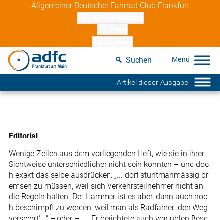
Skip
Allgemeiner Deutscher Fahrrad-Club Frankfurt
to
ADFC unterstützen
content
Presse
Newsletter
Suchen
Artikel dieser Ausgabe
Editorial
Wenige Zeilen aus dem vorliegenden Heft, wie sie in ihrer
Sichtweise unterschiedlicher nicht sein könnten – und doc
h exakt das selbe ausdrücken: „... dort stuntmanmässig br
emsen zu müssen, weil sich Verkehrsteilnehmer nicht an
die Regeln halten. Der Hammer ist es aber, dann auch noc
h beschimpft zu werden, weil man als Radfahrer ,den Weg
versperrt‘...“ – oder – „... Er berichtete auch von üblen Besc