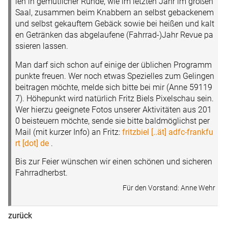
len in gemütlicher Runde, wie im letzten Jahr im großen
Saal, zusammen beim Knabbern an selbst gebackenem
und selbst gekauftem Gebäck sowie bei heißen und kalt
en Getränken das abgelaufene (Fahrrad-)Jahr Revue pa
ssieren lassen.
Man darf sich schon auf einige der üblichen Programm
punkte freuen. Wer noch etwas Spezielles zum Gelingen
beitragen möchte, melde sich bitte bei mir (Anne 59119
7). Höhepunkt wird natürlich Fritz Biels Pixelschau sein.
Wer hierzu geeignete Fotos unserer Aktivitäten aus 201
0 beisteuern möchte, sende sie bitte baldmöglichst per
Mail (mit kurzer Info) an Fritz:
fritzbiel [..ät] adfc-frankfu
rt [dot] de
.
Bis zur Feier wünschen wir einen schönen und sicheren
Fahrradherbst.
Für den Vorstand: Anne Wehr
zurück