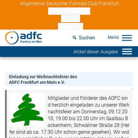
Skip
Allgemeiner Deutscher Fahrrad-Club Frankfurt
to
ADFC unterstützen
content
Presse
Newsletter
Suchen
Artikel dieser Ausgabe
Einladung zur Weihnachtsfeier des
ADFC Frankfurt am Main e.V.
Mitglieder und Förderer des ADFC sin
d herzlich eingeladen zu unserer Weih
nachtsfeier am Donnerstag, 09.12.20
10, 19.00 bis 22.00 Uhr im Saalbau B
ockenheim, Schwälmer Straße 28 (Hel
fer sind ab ca. 17.30 Uhr schon gerne gesehen). Wir wol