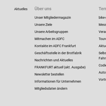
Über uns
Ter
Aktuelles
Unser Mitgliedermagazin
bike-
Unsere Ziele
Mess
Unsere Arbeitsgruppen
Vera
Mitmachen im ADFC
Tour
Kontakte im ADFC Frankfurt
Aktu
Geschäftsstelle in der Brotfabrik
Selbs
Fahr
Nachrichten und Aktuelles
Codi
FRANKFURT
aktuell
(akt. Ausgabe)
Auto
Newsletter bestellen
Vort
Informationen für Unternehmen
Mitgliedsdaten ändern