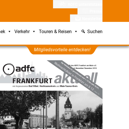
ADFC unterstützen
Presse
Newsletter
hek
Verkehr
Touren & Reisen
Suchen
Mitgliedsvorteile entdecken!