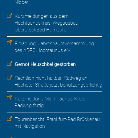
Nidder
Kurzmeldungen aus dem
Hochtaunuskreis: Wegausbau
Oberursel/Bad Homburg
Einladung: Jahreshauptversammlung
des ADFC Hochtaunus e.V.
Gernot Heuschkel gestorben
Rechtlich nicht haltbar: Radweg an
Höchster Straße jetzt benutzungspflichtig
Kurzmeldung Main-Taunus-Kreis:
Radweg fertig
Tourenbericht: Frankfurt-Bad Brückenau
mit Navigation