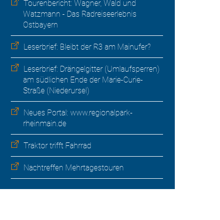
Tourenbericht: Wagner, Wald und
Watzmann - Das Radreiseerlebnis
Ostbayern
Leserbrief: Bleibt der R3 am Mainufer?
Leserbrief: Drängelgitter (Umlaufsperren)
am südlichen Ende der Marie-Curie-
Straße (Niederursel)
Neues Portal: www.regionalpark-
rheinmain.de
Traktor trifft Fahrrad
Nachtreffen Mehrtagestouren