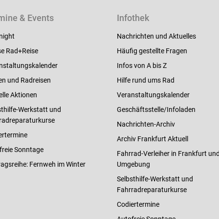
mine & Events
Infothek
night
Nachrichten und Aktuelles
e Rad+Reise
Häufig gestellte Fragen
nstaltungskalender
Infos von A bis Z
en und Radreisen
Hilfe rund ums Rad
elle Aktionen
Veranstaltungskalender
thilfe-Werkstatt und
Geschäftsstelle/Infoladen
radreparaturkurse
Nachrichten-Archiv
ertermine
Archiv Frankfurt Aktuell
freie Sonntage
Fahrrad-Verleiher in Frankfurt un
ragsreihe: Fernweh im Winter
Umgebung
Selbsthilfe-Werkstatt und
Fahrradreparaturkurse
Codiertermine