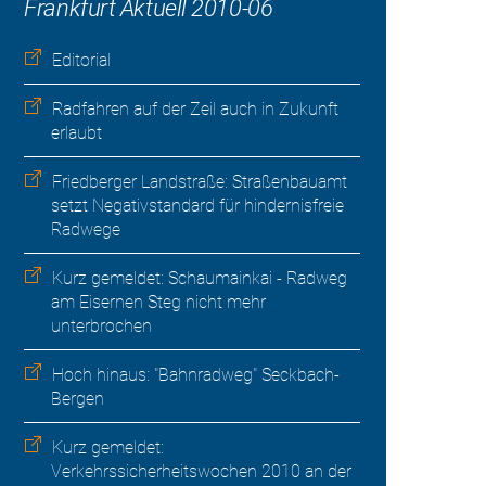
Frankfurt Aktuell 2010-06
Editorial
Radfahren auf der Zeil auch in Zukunft
erlaubt
Friedberger Landstraße: Straßenbauamt
setzt Negativstandard für hindernisfreie
Radwege
Kurz gemeldet: Schaumainkai - Radweg
am Eisernen Steg nicht mehr
unterbrochen
Hoch hinaus: "Bahnradweg" Seckbach-
Bergen
Kurz gemeldet:
Verkehrssicherheitswochen 2010 an der