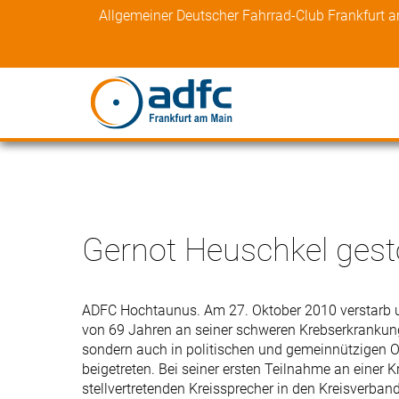
Skip
Allgemeiner Deutscher Fahrrad-Club Frankfurt 
to
content
Gernot Heuschkel ges
ADFC Hochtaunus. Am 27. Oktober 2010 verstarb un
von 69 Jahren an seiner schweren Krebserkrankung.
sondern auch in politischen und gemeinnützigen 
beigetreten. Bei seiner ersten Teilnahme an einer
stellvertretenden Kreissprecher in den Kreisverba