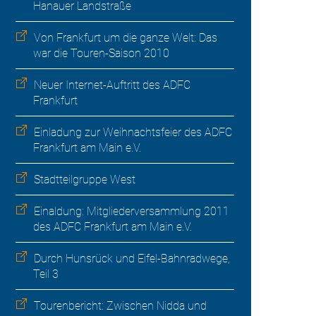
Hanauer Landstraße
Von Frankfurt um die ganze Welt: Das
war die Touren-Saison 2010
Neuer Internet-Auftritt des ADFC
Frankfurt
Einladung zur Weihnachtsfeier des ADFC
Frankfurt am Main e.V.
Stadtteilgruppe West
Einaldung: Mitgliederversammlung 2011
des ADFC Frankfurt am Main e.V.
Durch Hunsrück und Eifel-Bahnradwege,
Teil 3
Tourenbericht: Zwischen Nidda und