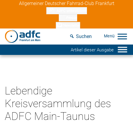
Skip
Allgemeiner Deutscher Fahrrad-Club Frankfurt
to
ADFC unterstützen
content
Presse
Newsletter
Suchen
Artikel dieser Ausgabe
Lebendige
Kreisversammlung des
ADFC Main-Taunus