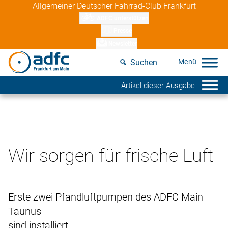
Skip
Allgemeiner Deutscher Fahrrad-Club Frankfurt
to
ADFC unterstützen
content
Presse
Newsletter
Suchen
Artikel dieser Ausgabe
Wir sorgen für frische Luft
Erste zwei Pfandluftpumpen des ADFC Main-
Taunus
sind installiert