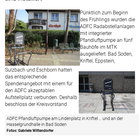
Pünktlich zum Beginn
des Frühlings wurden die
ADFC Radabstellanlagen
mit integrierter
Pfandluftpumpe an fünf
Bauhöfe im MTK
ausgeliefert: Bad Soden,
Kriftel, Eppstein,
Sulzbach und Eschborn hatten
das entsprechende
Spendenangebot mit einem für
den ADFC akzeptablen
Aufstellplatz verbunden. Deshalb
beschloss der Kreisvorstand
ADFC Pfandluftpumpe am Lindenplatz in Kriftel ... und an der
Hasselgrundhalle in Bad Soden
Fotos: Gabriele Wittendorfer