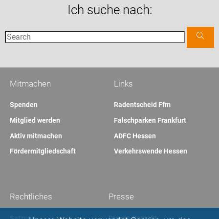
Ich suche nach:
Mitmachen
Links
Spenden
Radentscheid Ffm
Mitglied werden
Falschparken Frankfurt
Aktiv mitmachen
ADFC Hessen
Fördermitgliedschaft
Verkehrswende Hessen
Rechtliches
Presse
Satzung
Presse-Kontakt