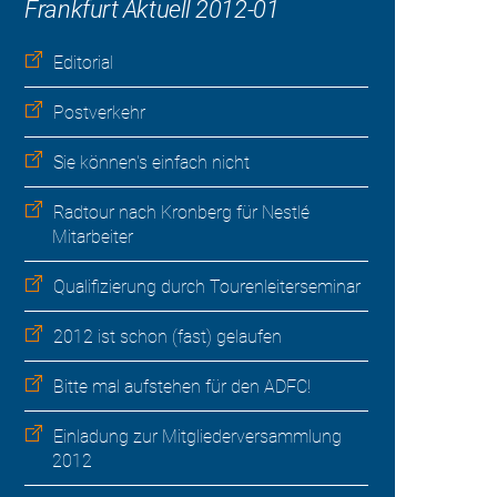
Frankfurt Aktuell 2012-01
Editorial
Postverkehr
Sie können's einfach nicht
Radtour nach Kronberg für Nestlé
Mitarbeiter
Qualifizierung durch Tourenleiterseminar
2012 ist schon (fast) gelaufen
Bitte mal aufstehen für den ADFC!
Einladung zur Mitgliederversammlung
2012