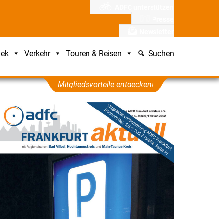
ADFC unterstützen
Presse
Newsletter
hek
Verkehr
Touren & Reisen
Suchen
Mitgliedsvorteile entdecken!