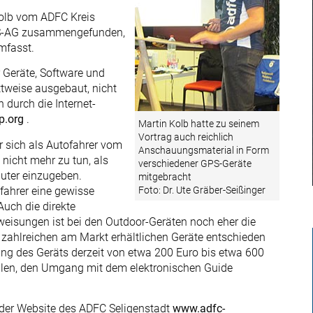
olb vom ADFC Kreis
GPS-AG zusammengefunden,
mfasst.
 Geräte, Software und
ttweise ausgebaut, nicht
 durch die Internet-
p.org
.
Martin Kolb hatte zu seinem
Vortrag auch reichlich
r sich als Autofahrer vom
Anschauungsmaterial in Form
 nicht mehr zu tun, als
verschiedener GPS-Geräte
uter einzugeben.
mitgebracht
fahrer eine gewisse
Foto: Dr. Ute Gräber-Seißinger
Auch die direkte
eisungen ist bei den Outdoor-Geräten noch eher die
 zahlreichen am Markt erhältlichen Geräte entschieden
ang des Geräts derzeit von etwa 200 Euro bis etwa 600
allen, den Umgang mit dem elektronischen Guide
der Website des ADFC Seligenstadt
www.adfc-