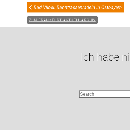
Bad Vilbel: Bahntrassenradeln in Ostbayern
ZUM FRANKFURT AKTUELL ARCHIV
Ich habe n