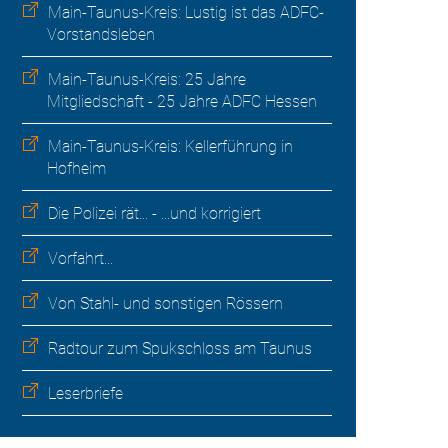
Main-Taunus-Kreis: Lustig ist das ADFC-
Vorstandsleben
Main-Taunus-Kreis: 25 Jahre
Mitgliedschaft - 25 Jahre ADFC Hessen
Main-Taunus-Kreis: Kellerführung in
Hofheim
Die Polizei rät... - ...und korrigiert
Vorfahrt...
Von Stahl- und sonstigen Rössern
Radtour zum Spukschloss am Taunus
Leserbriefe