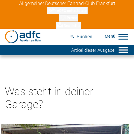
Skip
Allgemeiner Deutscher Fahrrad-Club Frankfurt
to
ADFC unterstützen
content
Presse
Newsletter
Suchen
Artikel dieser Ausgabe
Was steht in deiner
Garage?