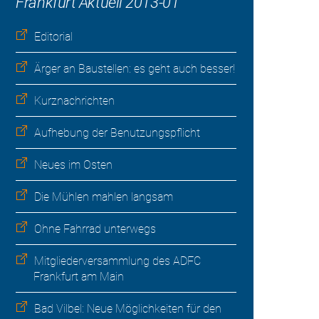
Frankfurt Aktuell 2013-01
Editorial
Ärger an Baustellen: es geht auch besser!
Kurznachrichten
Aufhebung der Benutzungspflicht
Neues im Osten
Die Mühlen mahlen langsam
Ohne Fahrrad unterwegs
Mitgliederversammlung des ADFC
Frankfurt am Main
Bad Vilbel: Neue Möglichkeiten für den