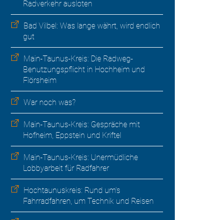
Radverkehr ausloten
Bad Vilbel: Was lange währt, wird endlich
gut
Main-Taunus-Kreis: Die Radweg-
Benutzungspflicht in Hochheim und
Flörsheim
War noch was?
Main-Taunus-Kreis: Gespräche mit
Hofheim, Eppstein und Kriftel
Main-Taunus-Kreis: Unermüdliche
Lobbyarbeit für Radfahrer
Hochtaunuskreis: Rund um's
Fahrradfahren, um Technik und Reisen