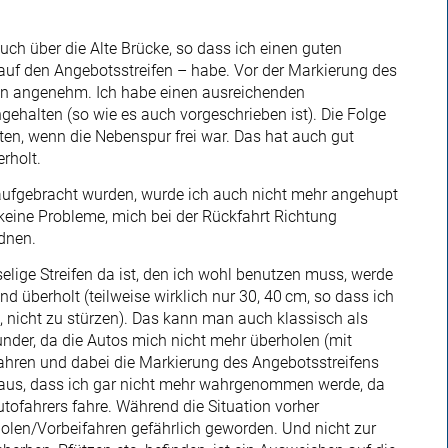
uch über die Alte Brücke, so dass ich einen guten
uf den Angebotsstreifen – habe. Vor der Markierung des
hn angenehm. Ich habe einen ausreichenden
gehalten (so wie es auch vorgeschrieben ist). Die Folge
en, wenn die Nebenspur frei war. Das hat auch gut
rholt.
fgebracht wurden, wurde ich auch nicht mehr angehupt
 keine Probleme, mich bei der Rückfahrt Richtung
dnen.
nselige Streifen da ist, den ich wohl benutzen muss, werde
d überholt (teilweise wirklich nur 30, 40 cm, so dass ich
 nicht zu stürzen). Das kann man auch klassisch als
under, da die Autos mich nicht mehr überholen (mit
ahren und dabei die Markierung des Angebotsstreifens
n aus, dass ich gar nicht mehr wahrgenommen werde, da
ofahrers fahre. Während die Situation vorher
rholen/Vorbeifahren gefährlich geworden. Und nicht zur