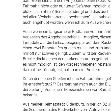
das. Wenn sich auf dem Angebotsstreifen Dreck, Sch
Fahrbahn nicht oder nur unter Gefahren möglich, d
plötzlich in "ihren" Bereich eindringt und dies auch
bei allen Verkehrsarten zu beobachten). Ich hab
auch angehupt worden, wenn ich zum Ausweichen a
Auch wenn ein langsamerer Radfahrer vor mir fährt,
Verlassen des Angebotsstreifens – möglich, diese
Einfädeln auf die Linksabbiegerspur auf dem Rückw
einen zwei Fahrstreifen queren muss und zum ande
mir oft nur schwer gelingt. Zudem wird der Radver
Brücke direkt neben den parkenden Autos geführt –
es nicht möglich ist, den vorgeschriebenen Absta
da mal 'ne Tür aufgeht, hat man ein Problem.
Durch den neuen Streifen ist das Fahrradfahren ge
ihr ernsthaft gut??? Geärgert hat mich auch der BI
der Zeitung. Von einem Massensterben von Radfahr
bekannt.
Aus meiner Heimatstadt Oldenburg, in der ich 32 
die Separierung des Radverkehrs vom Autoverkehr –