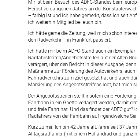
Mir ist beim Besuch des ADFC-Standes beim europ
Herbst vergangenen Jahres an der Konstablerwache
– farbig ist und ich habe gemerkt, dass ich sei
ich weiterhin Mitglied bei euch bin.
Ich hätte gerne die Zeitung, weil mich schon intere
den Radverkehr – in Frankfurt passiert.
Ich hatte mir beim ADFC-Stand auch ein Exempla
Radfahrstreifen/Angebotsstreifen auf der Alten Brüc
verärgert, über den Bericht in dieser Ausgabe, denn 
Maßnahme zur Förderung des Autoverkehrs, auch we
Fahrradverkehrs zum Ziel gesetzt hat und auch dur
Markierung des Angebotsstreifens lobt, hat mich se
Der Angebotsstreifen stellt insofern eine Förderung
Fahrbahn in ein Ghetto verlagert werden, damit de
und freie Fahrt hat. Und das findet der ADFC gut
Radfahrers von der Fahrbahn auf irgendwelche Seite
Kurz zu mir. Ich bin 42 Jahre alt, fahre seit 37 Ja
Alltagsradfahrer (mit einem Hollandrad und ganz n