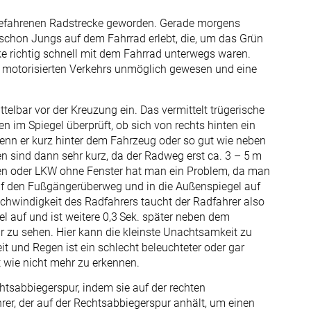
ielbefahrenen Radstrecke geworden. Gerade morgens
 schon Jungs auf dem Fahrrad erlebt, die, um das Grün
ke richtig schnell mit dem Fahrrad unterwegs waren.
s motorisierten Verkehrs unmöglich gewesen und eine
telbar vor der Kreuzung ein. Das vermittelt trügerische
en im Spiegel überprüft, ob sich von rechts hinten ein
wenn er kurz hinter dem Fahrzeug oder so gut wie neben
 sind dann sehr kurz, da der Radweg erst ca. 3 – 5 m
gen oder LKW ohne Fenster hat man ein Problem, da man
uf den Fußgängerüberweg und in die Außenspiegel auf
hwindigkeit des Radfahrers taucht der Radfahrer also
l auf und ist weitere 0,3 Sek. später neben dem
r zu sehen. Hier kann die kleinste Unachtsamkeit zu
it und Regen ist ein schlecht beleuchteter oder gar
 wie nicht mehr zu erkennen.
htsabbiegerspur, indem sie auf der rechten
rer, der auf der Rechtsabbiegerspur anhält, um einen