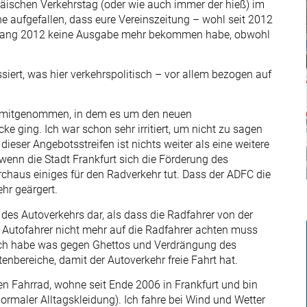
äischen Verkehrstag (oder wie auch immer der hieß) im
 aufgefallen, dass eure Vereinszeitung – wohl seit 2012
t Anfang 2012 keine Ausgabe mehr bekommen habe, obwohl
ssiert, was hier verkehrspolitisch – vor allem bezogen auf
r mitgenommen, in dem es um den neuen
ke ging. Ich war schon sehr irritiert, um nicht zu sagen
dieser Angebotsstreifen ist nichts weiter als eine weitere
nn die Stadt Frankfurt sich die Förderung des
chaus einiges für den Radverkehr tut. Dass der ADFC die
hr geärgert.
 des Autoverkehrs dar, als dass die Radfahrer von der
r Autofahrer nicht mehr auf die Radfahrer achten muss
? Ich habe was gegen Ghettos und Verdrängung des
nbereiche, damit der Autoverkehr freie Fahrt hat.
hren Fahrrad, wohne seit Ende 2006 in Frankfurt und bin
ormaler Alltagskleidung). Ich fahre bei Wind und Wetter