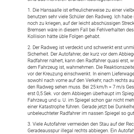
1. Die Hansaalle ist erfreulicherweise zu einer v
benutzen sehr viele Schüler den Radweg. Ich habe
noch zu kriegen, auf der leicht abschüssigen Strec
Bremsen wäre in diesem Fall bei Fehlverhalten de
Kollision hätte üble Folgen gehabt.
2. Der Radweg ist verdeckt und schwenkt erst unmit
Sicherheit. Der Autofahrer, der kurz vor dem Abbieg
Radfahrer nähert, kann den Radfahrer quasi erst, 
dem Fahrzeug ist, wahrnehmen. Die Reaktionszeiten
vor der Kreuzung einschwenkt. In einem Lieferwa
sowohl nach vorne auf den Verkehr, nach rechts a
den Radweg sehen muss. Bei 25 km/h = 7 m/s Gesc
erst 0,5 Sek. vor dem Abbiegen überhaupt im Spiege
Fahrzeug und u. U. im Spiegel schon gar nicht meh
einer Katastrophe führen. Gerade jetzt bei Dunkelhe
unbeleuchteter Radfahrer im nassen Spiegel so gut
3. Viele Autofahrer vermeiden den Stau auf der Rec
Geradeausspur illegal rechts abbiegen. Ein Autofah