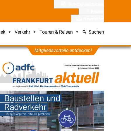
ADFC unterstützen
Presse
Newsletter
hek
Verkehr
Touren & Reisen
Suchen
Mitgliedsvorteile entdecken!