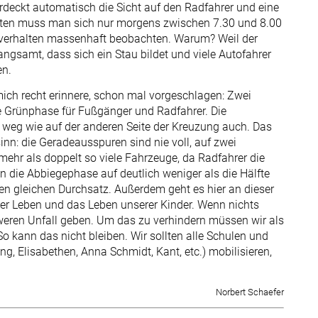
rdeckt automatisch die Sicht auf den Radfahrer und eine
chten muss man sich nur morgens zwischen 7.30 und 8.00
lverhalten massenhaft beobachten. Warum? Weil der
gsamt, dass sich ein Stau bildet und viele Autofahrer
en.
ich recht erinnere, schon mal vorgeschlagen: Zwei
e Grünphase für Fußgänger und Radfahrer. Die
weg wie auf der anderen Seite der Kreuzung auch. Das
inn: die Geradeausspuren sind nie voll, auf zwei
ehr als doppelt so viele Fahrzeuge, da Radfahrer die
 die Abbiegephase auf deutlich weniger als die Hälfte
en gleichen Durchsatz. Außerdem geht es hier an dieser
er Leben und das Leben unserer Kinder. Wenn nichts
chweren Unfall geben. Um das zu verhindern müssen wir als
o kann das nicht bleiben. Wir sollten alle Schulen und
ng, Elisabethen, Anna Schmidt, Kant, etc.) mobilisieren,
Norbert Schaefer