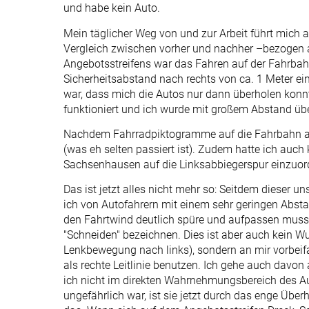
und habe kein Auto.
Mein täglicher Weg von und zur Arbeit führt mich a
Vergleich zwischen vorher und nachher –bezogen a
Angebotsstreifens war das Fahren auf der Fahrba
Sicherheitsabstand nach rechts von ca. 1 Meter ein
war, dass mich die Autos nur dann überholen konnt
funktioniert und ich wurde mit großem Abstand übe
Nachdem Fahrradpiktogramme auf die Fahrbahn au
(was eh selten passiert ist). Zudem hatte ich auch
Sachsenhausen auf die Linksabbiegerspur einzuor
Das ist jetzt alles nicht mehr so: Seitdem dieser u
ich von Autofahrern mit einem sehr geringen Abstan
den Fahrtwind deutlich spüre und aufpassen muss,
"Schneiden" bezeichnen. Dies ist aber auch kein W
Lenkbewegung nach links), sondern an mir vorbeif
als rechte Leitlinie benutzen. Ich gehe auch davo
ich nicht im direkten Wahrnehmungsbereich des Aut
ungefährlich war, ist sie jetzt durch das enge Übe