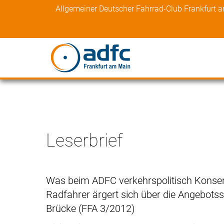
Skip
Allgemeiner Deutscher Fahrrad-Club Frankfurt 
to
content
Leserbrief
Was beim ADFC verkehrspolitisch Konsens i
Radfahrer ärgert sich über die Angebotss
Brücke (FFA 3/2012)