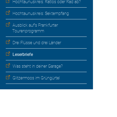
Hochtaunuskreis: Ratlos oder Rad ab?
Hochtaunuskreis: Sektempfang
Ausblick auf's Frankfurter
Tourenprogramm
Drei Flüsse und drei Länder
Leserbriefe
Was steht in deiner Garage?
Glitzermoos im Grüngürtel