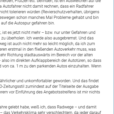
erben, Pfützen etc. befinden, ist ein Ausweichen auf die
a Autofahrer nicht damit rechnen, dass ein Radfahrer
 nicht tolerieren würden (Revierschutzverhalten, übrigens
e deswegen schon manches Mal Probleme gehabt und bin
uf die Autospur gefahren bin.
 ist es jetzt nicht mehr – bzw. nur unter Gefahren und
n zu überholen. Ich werde also ausgebremst. Und das
eg ist auch nicht mehr so leicht möglich, da ich zum
ren erstmal in den fließenden Autoverkehr muss, was
kehr Richtung stadtauswärts im Bereich vor der alten
 also im direkten Aufklappbereich der Autotüren, so dass
nd von ca. 1 m zu den parkenden Autos einzuhalten. Wenn
fährlicher und unkomfortabler geworden. Und das findet
LD-Zeitungsstil zumindest auf der Titelseite der Ausgabe
ern vor Einführung des Angebotsstreifens ist mir nichts
Jahre gelebt habe, weiß ich, dass Radwege – und damit
 das Verkehrsklima sehr verschlechtern, da jeder darauf