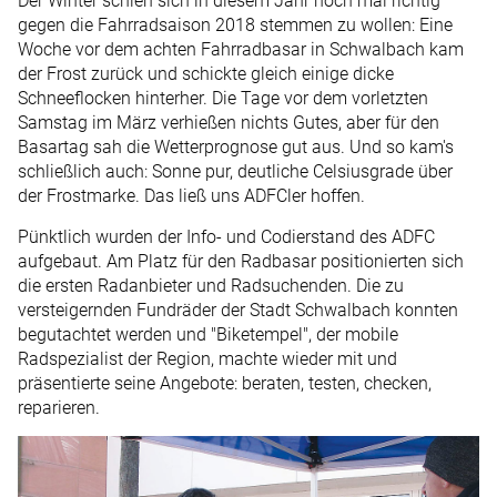
Der Winter schien sich in diesem Jahr noch mal richtig
gegen die Fahrradsaison 2018 stemmen zu wollen: Eine
Woche vor dem achten Fahrradbasar in Schwalbach kam
der Frost zurück und schickte gleich einige dicke
Schneeflocken hinterher. Die Tage vor dem vorletzten
Samstag im März verhießen nichts Gutes, aber für den
Basartag sah die Wetterprognose gut aus. Und so kam's
schließlich auch: Sonne pur, deutliche Celsiusgrade über
der Frostmarke. Das ließ uns ADFCler hoffen.
Pünktlich wurden der Info- und Codierstand des ADFC
aufgebaut. Am Platz für den Radbasar positionierten sich
die ersten Radanbieter und Radsuchenden. Die zu
versteigernden Fundräder der Stadt Schwalbach konnten
begutachtet werden und "Biketempel", der mobile
Radspezialist der Region, machte wieder mit und
präsentierte seine Angebote: beraten, testen, checken,
reparieren.