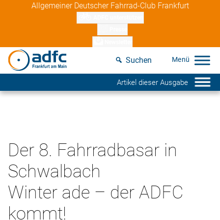
Skip
Allgemeiner Deutscher Fahrrad-Club Frankfurt
to
ADFC unterstützen
content
Presse
Newsletter
Suchen
Artikel dieser Ausgabe
Der 8. Fahrradbasar in
Schwalbach
Winter ade – der ADFC
kommt!