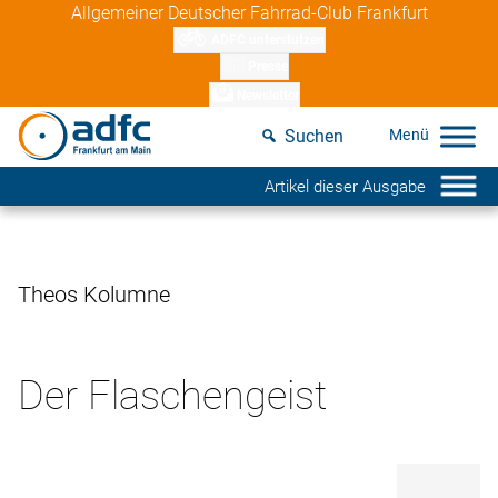
Skip
Allgemeiner Deutscher Fahrrad-Club Frankfurt
to
ADFC unterstützen
content
Presse
Newsletter
Suchen
Artikel dieser Ausgabe
Theos Kolumne
Der Flaschengeist