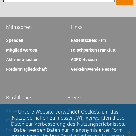
Mitmachen
Links
Spenden
Radentscheid Ffm
Mitglied werden
Falschparken Frankfurt
Aktiv mitmachen
ADFC Hessen
Fördermitgliedschaft
Verkehrswende Hessen
Rechtliches
Presse
Satzung
Presse-Kontakt
Unsere Website verwendet Cookies, um das
Nutzerverhalten zu messen. Wir verwenden diese
Impressum
Pressemitteilungen
Daten zur Verbesserung des Nutzungserlebnisses.
Dabei werden Daten nur in anonymisierter Form
Datenschutzerklärung