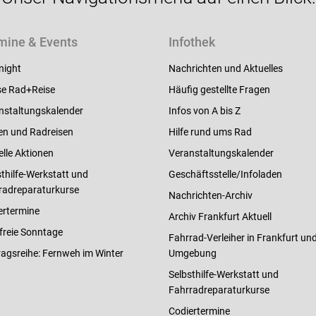
mine & Events
Infothek
night
Nachrichten und Aktuelles
e Rad+Reise
Häufig gestellte Fragen
nstaltungskalender
Infos von A bis Z
en und Radreisen
Hilfe rund ums Rad
elle Aktionen
Veranstaltungskalender
thilfe-Werkstatt und
Geschäftsstelle/Infoladen
radreparaturkurse
Nachrichten-Archiv
ertermine
Archiv Frankfurt Aktuell
freie Sonntage
Fahrrad-Verleiher in Frankfurt un
ragsreihe: Fernweh im Winter
Umgebung
Selbsthilfe-Werkstatt und
Fahrradreparaturkurse
Codiertermine