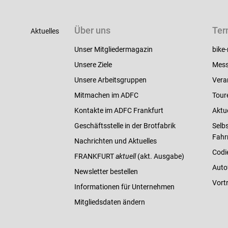
Über uns
Ter
Aktuelles
Unser Mitgliedermagazin
bike-
Unsere Ziele
Mess
Unsere Arbeitsgruppen
Vera
Mitmachen im ADFC
Tour
Kontakte im ADFC Frankfurt
Aktu
Geschäftsstelle in der Brotfabrik
Selbs
Fahr
Nachrichten und Aktuelles
Codi
FRANKFURT
aktuell
(akt. Ausgabe)
Auto
Newsletter bestellen
Vort
Informationen für Unternehmen
Mitgliedsdaten ändern