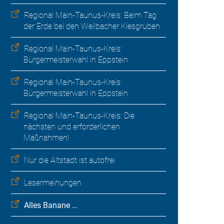
Regional Main-Taunus-Kreis: Beim Tag
der Erde bei den Weilbacher Kiesgruben
Regional Main-Taunus-Kreis:
Bürgermeisterwahl in Eppstein
Regional Main-Taunus-Kreis:
Bürgermeisterwahl in Eppstein
Regional Main-Taunus-Kreis: Die
nächsten und erforderlichen
Maßnahmen!
Nur die Altstadt ist autofrei
Lesermeinungen
Alles Banane …