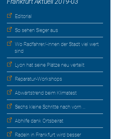
Frankfurt Aktuell 2019-03
Editorial
So sehen Sieger aus
Wo Radfahrer/-innen der Stadt viel wert
sind
Lyon hat seine Plätze neu verteilt
Reparatur-Workshops
Abwärtstrend beim Klimatest
Sechs kleine Schritte nach vorn …
Abhilfe dank Ortsbeirat
Radeln in Frankfurt wird besser