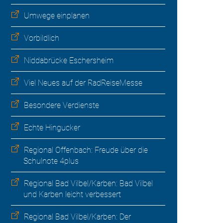
Umwege einplanen
Vorbildlich
Niddabrücke Eschersheim
Viel Neues auf der RadReiseMesse
Besondere Verdienste
Echte Hingucker
Regional Offenbach: Freude über die
Schulnote 4plus
Regional Bad Vilbel/Karben: Bad Vilbel
und Karben leicht verbessert
Regional Bad Vilbel/Karben: Der