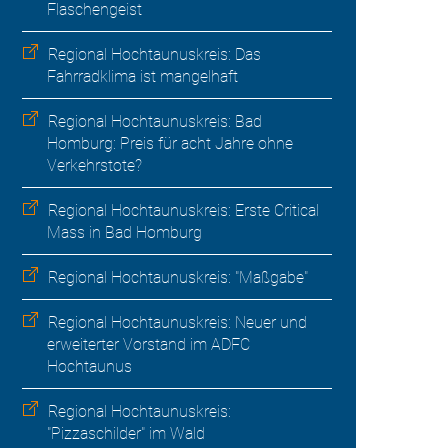
Flaschengeist
Regional Hochtaunuskreis: Das
Fahrradklima ist mangelhaft
Regional Hochtaunuskreis: Bad
Homburg: Preis für acht Jahre ohne
Verkehrstote?
Regional Hochtaunuskreis: Erste Critical
Mass in Bad Homburg
Regional Hochtaunuskreis: "Maßgabe"
Regional Hochtaunuskreis: Neuer und
erweiterter Vorstand im ADFC
Hochtaunus
Regional Hochtaunuskreis:
"Pizzaschilder" im Wald