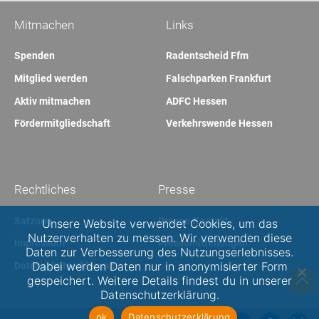
Mitmachen
Links
Spenden
Radentscheid Ffm
Mitglied werden
Falschparken Frankfurt
Aktiv mitmachen
ADFC Hessen
Fördermitgliedschaft
Verkehrswende Hessen
Rechtliches
Presse
Satzung
Presse-Kontakt
Unsere Website verwendet Cookies, um das
Nutzerverhalten zu messen. Wir verwenden diese
Impressum
Pressemitteilungen
Daten zur Verbesserung des Nutzungserlebnisses.
Dabei werden Daten nur in anonymisierter Form
Datenschutzerklärung
gespeichert. Weitere Details findest du in unserer
Datenschutzerklärung.
ok
Datenschutzerklärung