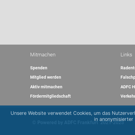
Mitmachen
Links
Spenden
Radent
Mitglied werden
Falschp
Aktiv mitmachen
ADFC H
Fördermitgliedschaft
Verkeh
Unsere Website verwendet Cookies, um das Nutzerverh
in anonymisierter
© Powered by ADFC Frankfurt 2021-2025