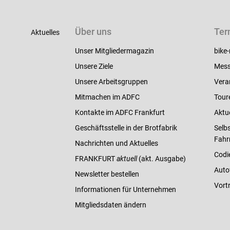
Über uns
Ter
Aktuelles
Unser Mitgliedermagazin
bike-
Unsere Ziele
Mess
Unsere Arbeitsgruppen
Vera
Mitmachen im ADFC
Tour
Kontakte im ADFC Frankfurt
Aktu
Geschäftsstelle in der Brotfabrik
Selbs
Fahr
Nachrichten und Aktuelles
Codi
FRANKFURT
aktuell
(akt. Ausgabe)
Auto
Newsletter bestellen
Vort
Informationen für Unternehmen
Mitgliedsdaten ändern