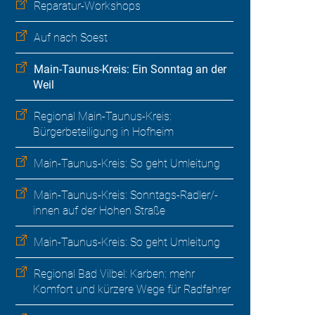
Reparatur-Workshops
Auf nach Soest
Main-Taunus-Kreis: Ein Sonntag an der
Weil
Regional Main-Taunus-Kreis:
Bürgerbeteiligung in Hofheim
Main-Taunus-Kreis: So geht Umleitung
Main-Taunus-Kreis: Sonntags-Radler/-
innen auf der Hohen Straße
Main-Taunus-Kreis: So geht Umleitung
Regional Bad Vilbel: Karben: mehr
Komfort und kürzere Wege für Radfahrer