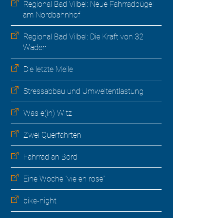
Regional Bad Vilbel: Neue Fahrradbügel
am Nordbahnhof
Regional Bad Vilbel: Die Kraft von 32
Waden
Die letzte Meile
Stressabbau und Umweltentlastung
Was e(in) Witz
Zwei Querfahrten
Fahrrad an Bord
Eine Woche "vie en rose"
bike-night