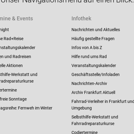
mine & Events
Infothek
night
Nachrichten und Aktuelles
e Rad+Reise
Häufig gestellte Fragen
nstaltungskalender
Infos von A bis Z
en und Radreisen
Hilfe rund ums Rad
elle Aktionen
Veranstaltungskalender
thilfe-Werkstatt und
Geschäftsstelle/Infoladen
radreparaturkurse
Nachrichten-Archiv
ertermine
Archiv Frankfurt Aktuell
freie Sonntage
Fahrrad-Verleiher in Frankfurt un
ragsreihe: Fernweh im Winter
Umgebung
Selbsthilfe-Werkstatt und
Fahrradreparaturkurse
Codiertermine