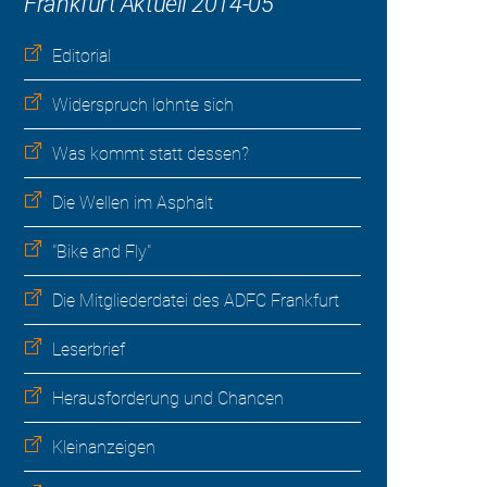
Frankfurt Aktuell 2014-05
Editorial
Widerspruch lohnte sich
Was kommt statt dessen?
Die Wellen im Asphalt
"Bike and Fly"
Die Mitgliederdatei des ADFC Frankfurt
Leserbrief
Herausforderung und Chancen
Kleinanzeigen