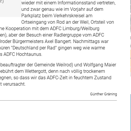
r.)
wieder mit einem Informationsstand vertreten,
und zwar genau wie im Vorjahr auf dem
Parkplatz beim Verkehrskreisel am
Ortseingang von Rod an der Weil, Ortsteil von
 eine Kooperation mit dem ADFC Limburg/Weilburg
ilen), aber der Besuch einer Radlergruppe vom ADFC
ilroder Bürgermeisters Axel Bangert. Nachmittags war
schüren "Deutschland per Rad" gingen weg wie warme
es ADFC Hochtaunus.
dbeauftragter der Gemeinde Weilrod) und Wolfgang Maier
 gebührt dem Wettergott, denn nach völlig trockenem
 regnen, so dass wir das ADFC-Zelt in feuchtem Zustand
t verursacht.
Günther Gräning