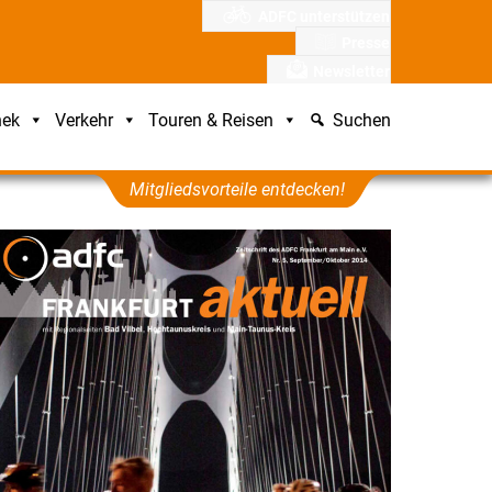
ADFC unterstützen
Presse
Newsletter
hek
Verkehr
Touren & Reisen
Suchen
Mitgliedsvorteile entdecken!