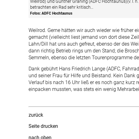
Weilrod) und Günther Gräning (ADFC Hochtaunus)(v. l. n. 
betrachten ein Rad sehr kritisch…
Fotos: ADFC Hochtaunus
Weilrod. Gerne hätten wir auch wieder wie früher
gemacht (vielleicht liest jemand von dort diese Ze
Lahn/Dill hat uns auch gefreut, ebenso der des We
dann richtig Betrieb rings um den Stand; die Bro
Semmeln, ebenso die letzten Tourenprogramme d
Dank gebührt Hans Friedrich Lange (ADFC, Fahrra
und seiner Frau für Hilfe und Beistand. Kein Dank
Verlauf bis nach 16 Uhr ließ er es noch ganz kurz
einpacken mussten, was stets ein wenig Mehrarbei
zurück
Seite drucken
nach oben