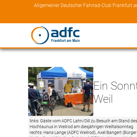
Skip
Allgemeiner Deutscher Fahrrad-Club Frankfurt 
to
content
Ein Sonn
Weil
links: Gäste vom ADFC Lahn/Dill zu Besuch am Stand de
Hochtaunus in ­Weilrod am diesjährigen Weiltalsonntag
rechts: Hans Lange (ADFC Weilrod), Axel Bangert (Bürge