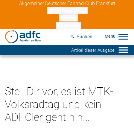
Skip
Allgemeiner Deutscher Fahrrad-Club Frankfurt
to
ADFC unterstützen
content
Presse
Newsletter
Suchen
Artikel dieser Ausgabe
Stell Dir vor, es ist MTK-
Volksradtag und kein
ADFCler geht hin...