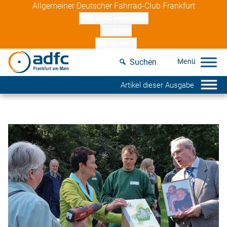
Skip
Allgemeiner Deutscher Fahrrad-Club Frankfurt
to
ADFC unterstützen
content
Presse
Newsletter
Suchen
Artikel dieser Ausgabe