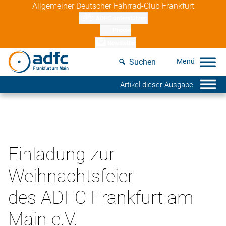
Skip
Allgemeiner Deutscher Fahrrad-Club Frankfurt
to
ADFC unterstützen
content
Presse
Newsletter
Suchen
Artikel dieser Ausgabe
Einladung zur
Weihnachtsfeier
des ADFC Frankfurt am
Main e.V.