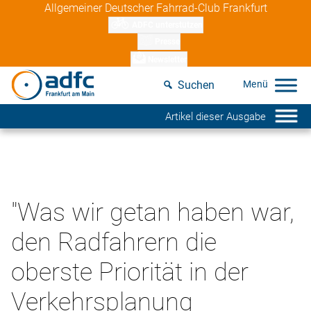
Skip
Allgemeiner Deutscher Fahrrad-Club Frankfurt
to
ADFC unterstützen
content
Presse
Newsletter
Suchen
Artikel dieser Ausgabe
"Was wir getan haben war,
den Radfahrern die
oberste Priorität in der
Verkehrsplanung