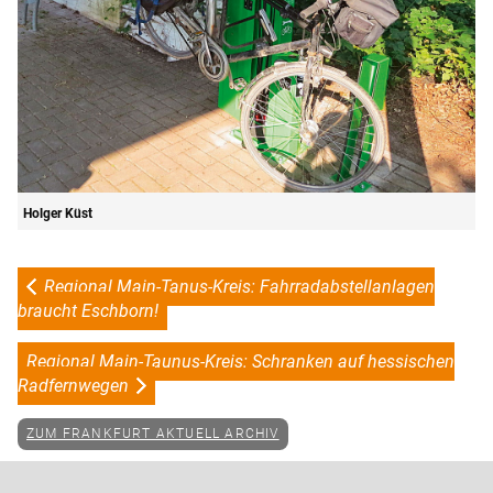
Holger Küst
Regional Main-Tanus-Kreis: Fahrradabstellanlagen
braucht Eschborn!
Regional Main-Taunus-Kreis: Schranken auf hessischen
Radfernwegen
ZUM FRANKFURT AKTUELL ARCHIV