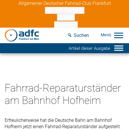
Skip
Allgemeiner Deutscher Fahrrad-Club Frankfurt
to
ADFC unterstützen
content
Presse
Newsletter
Suchen
Artikel dieser Ausgabe
Fahrrad-Reparaturständer
am Bahnhof Hofheim
Erfreulicherweise hat die Deutsche Bahn am Bahnhof
Hofheim jetzt einen Fahrrad-Reparaturständer aufgestellt.