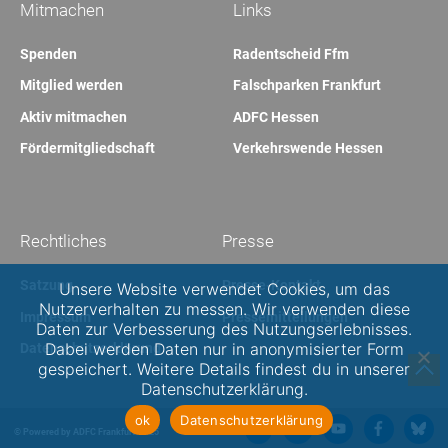
Mitmachen
Links
Spenden
Radentscheid Ffm
Mitglied werden
Falschparken Frankfurt
Aktiv mitmachen
ADFC Hessen
Fördermitgliedschaft
Verkehrswende Hessen
Rechtliches
Presse
Satzung
Presse-Kontakt
Unsere Website verwendet Cookies, um das
Nutzerverhalten zu messen. Wir verwenden diese
Impressum
Pressemitteilungen
Daten zur Verbesserung des Nutzungserlebnisses.
Dabei werden Daten nur in anonymisierter Form
Datenschutzerklärung
gespeichert. Weitere Details findest du in unserer
Datenschutzerklärung.
ok
Datenschutzerklärung
© Powered by ADFC Frankfurt 2025