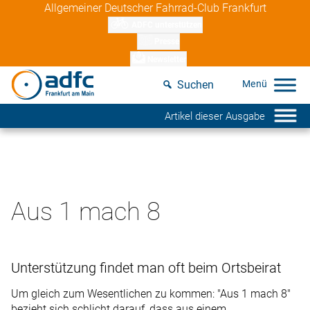
Skip
Allgemeiner Deutscher Fahrrad-Club Frankfurt
to
ADFC unterstützen
content
Presse
Newsletter
Suchen
Artikel dieser Ausgabe
Aus 1 mach 8
Unterstützung findet man oft beim Ortsbeirat
Um gleich zum Wesentlichen zu kommen: "Aus 1 mach 8"
bezieht sich schlicht darauf, dass aus einem