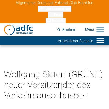
Skip
Allgemeiner Deutscher Fahrrad-Club Frankfurt
to
ADFC unterstützen
content
Presse
Newsletter
Suchen
Artikel dieser Ausgabe
Wolfgang Siefert (GRÜNE)
neuer Vorsitzender des
Verkehrsausschusses