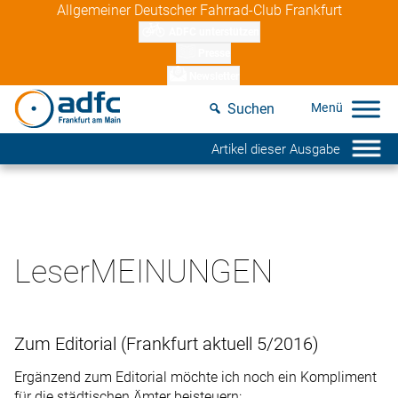
Skip
Allgemeiner Deutscher Fahrrad-Club Frankfurt
to
ADFC unterstützen
content
Presse
Newsletter
Suchen
Artikel dieser Ausgabe
LeserMEINUNGEN
Zum Editorial (Frankfurt aktuell 5/2016)
Ergänzend zum Editorial möchte ich noch ein Kompliment
für die städtischen Ämter beisteuern: