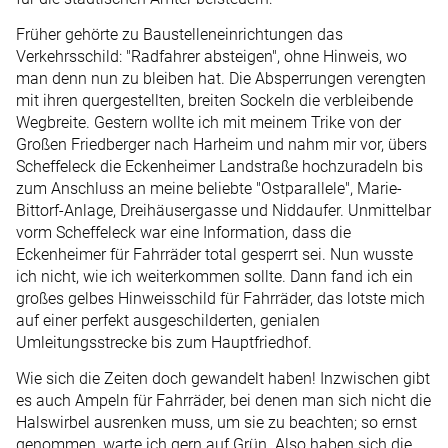
Früher gehörte zu Baustelleneinrichtungen das
Verkehrsschild: "Radfahrer absteigen", ohne Hinweis, wo
man denn nun zu bleiben hat. Die Absperrungen verengten
mit ihren quergestellten, breiten Sockeln die verbleibende
Wegbreite. Gestern wollte ich mit meinem Trike von der
Großen Friedberger nach Harheim und nahm mir vor, übers
Scheffeleck die Eckenheimer Landstraße hochzuradeln bis
zum Anschluss an meine beliebte "Ostparallele", Marie-
Bittorf-Anlage, Dreihäusergasse und Nidda­ufer. Unmittelbar
vorm Scheffeleck war eine Information, dass die
Eckenheimer für Fahrräder total gesperrt sei. Nun wusste
ich nicht, wie ich weiterkommen sollte. Dann fand ich ein
großes gelbes Hinweisschild für Fahrräder, das lotste mich
auf einer perfekt ausgeschilderten, genialen
Umleitungsstrecke bis zum Hauptfriedhof.
Wie sich die Zeiten doch gewandelt haben! Inzwischen gibt
es auch Ampeln für Fahrräder, bei denen man sich nicht die
Halswirbel ausrenken muss, um sie zu beachten; so ernst
genommen, warte ich gern auf Grün. Also haben sich die