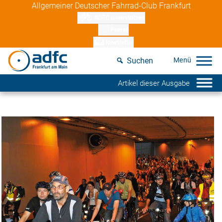
Skip
Allgemeiner Deutscher Fahrrad-Club Frankfurt
to
ADFC unterstützen
content
Presse
Newsletter
Suchen
Artikel dieser Ausgabe