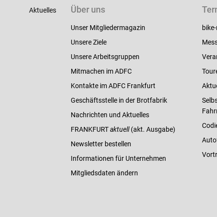
Über uns
Ter
Aktuelles
Unser Mitgliedermagazin
bike-
Unsere Ziele
Mess
Unsere Arbeitsgruppen
Vera
Mitmachen im ADFC
Tour
Kontakte im ADFC Frankfurt
Aktu
Geschäftsstelle in der Brotfabrik
Selbs
Fahr
Nachrichten und Aktuelles
Codi
FRANKFURT
aktuell
(akt. Ausgabe)
Auto
Newsletter bestellen
Vort
Informationen für Unternehmen
Mitgliedsdaten ändern