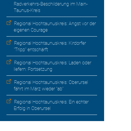
Radverkehrs-Beschilderung im Main-
Taunus-Kreis
Regional Hochtaunuskreis: Angst vor der
eigenen Courage
Regional Hochtaunuskreis: Kirdorfer
"Tripp" entschärft
Regional Hochtaunuskreis: Laden oder
liefern: Fortsetzung
Regional Hochtaunuskreis: Oberursel
fährt im März wieder "ab"
Regional Hochtaunuskreis: Ein echter
Erfolg in Oberursel