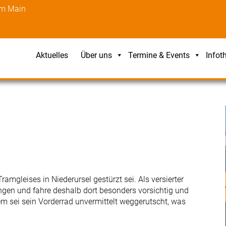
am Main
Aktuelles
Über uns
Termine & Events
Infot
ramgleises in Niederursel gestürzt sei. Als versierter
ngen und fahre deshalb dort besonders vorsichtig und
m sei sein Vorderrad unvermittelt weggerutscht, was