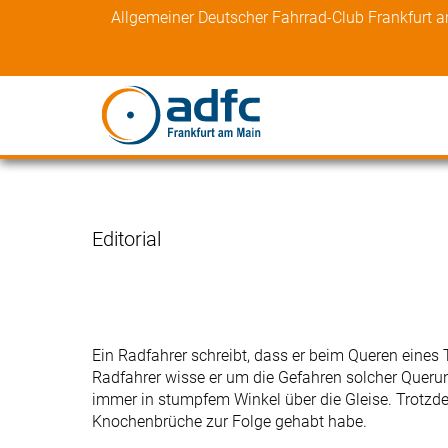
Skip
Allgemeiner Deutscher Fahrrad-Club Frankfurt 
to
content
Editorial
Ein Radfahrer schreibt, dass er beim Queren eines T
Radfahrer wisse er um die Gefahren solcher Queru
immer in stumpfem Winkel über die Gleise. Trotzde
Knochenbrüche zur Folge gehabt habe.