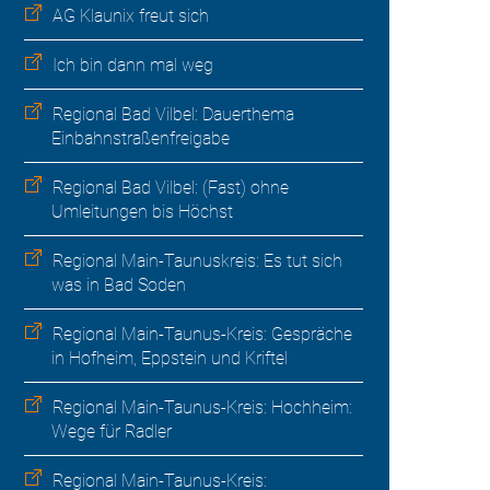
AG Klaunix freut sich
Ich bin dann mal weg
Regional Bad Vilbel: Dauerthema
Einbahnstraßenfreigabe
Regional Bad Vilbel: (Fast) ohne
Umleitungen bis Höchst
Regional Main-Taunuskreis: Es tut sich
was in Bad Soden
Regional Main-Taunus-Kreis: Gespräche
in Hofheim, Eppstein und Kriftel
Regional Main-Taunus-Kreis: Hochheim:
Wege für Radler
Regional Main-Taunus-Kreis: