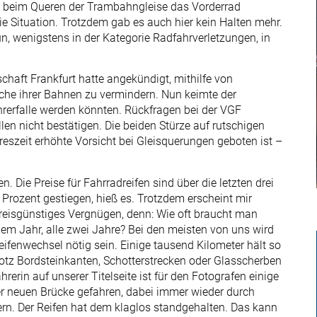
o beim Queren der Trambahngleise das Vorderrad
die Situation. Trotzdem gab es auch hier kein Halten mehr.
un, wenigstens in der Kategorie Radfahrverletzungen, in
chaft Frankfurt hatte angekündigt, mithilfe von
he ihrer Bahnen zu vermindern. Nun keimte der
hrerfalle werden könnten. Rückfragen bei der VGF
len nicht bestätigen. Die beiden Stürze auf rutschigen
reszeit erhöhte Vorsicht bei Gleisquerungen geboten ist –
n. Die Preise für Fahrradreifen sind über die letzten drei
Prozent gestiegen, hieß es. Trotzdem erscheint mir
preisgünstiges Vergnügen, denn: Wie oft braucht man
dem Jahr, alle zwei Jahre? Bei den meisten von uns wird
ifenwechsel nötig sein. Einige tausend Kilometer hält so
otz Bordsteinkanten, Schotterstrecken oder Glasscherben
hrerin auf unserer Titelseite ist für den Fotografen einige
 neuen Brücke gefahren, dabei immer wieder durch
iern. Der Reifen hat dem klaglos standgehalten. Das kann