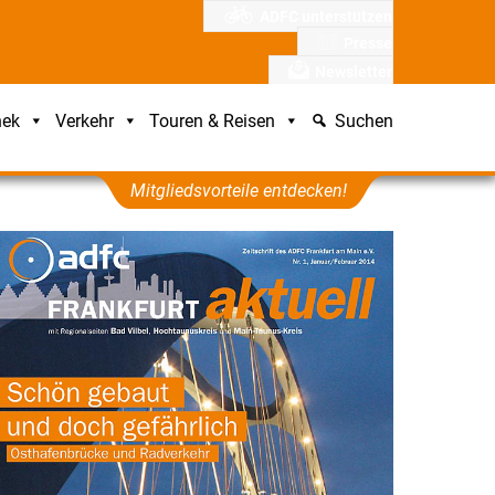
ADFC unterstützen
Presse
Newsletter
hek
Verkehr
Touren & Reisen
Suchen
Mitgliedsvorteile entdecken!