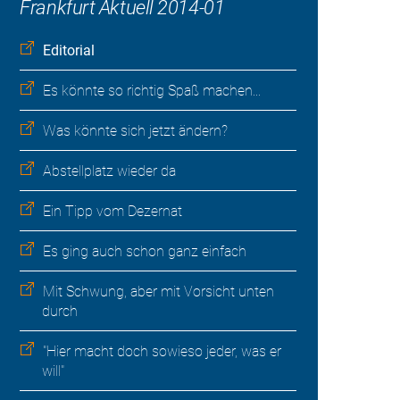
Frankfurt Aktuell 2014-01
Editorial
Es könnte so richtig Spaß machen...
Was könnte sich jetzt ändern?
Abstellplatz wieder da
Ein Tipp vom Dezernat
Es ging auch schon ganz einfach
Mit Schwung, aber mit Vorsicht unten
durch
"Hier macht doch sowieso jeder, was er
will"