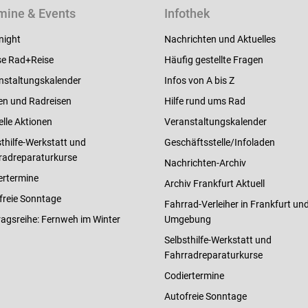
mine & Events
Infothek
night
Nachrichten und Aktuelles
e Rad+Reise
Häufig gestellte Fragen
nstaltungskalender
Infos von A bis Z
en und Radreisen
Hilfe rund ums Rad
elle Aktionen
Veranstaltungskalender
thilfe-Werkstatt und
Geschäftsstelle/Infoladen
radreparaturkurse
Nachrichten-Archiv
ertermine
Archiv Frankfurt Aktuell
freie Sonntage
Fahrrad-Verleiher in Frankfurt un
ragsreihe: Fernweh im Winter
Umgebung
Selbsthilfe-Werkstatt und
Fahrradreparaturkurse
Codiertermine
Autofreie Sonntage