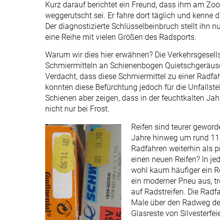
Kurz darauf berichtet ein Freund, dass ihm am Zo
weggerutscht sei. Er fahre dort täglich und kenne 
Der diagnostizierte Schlüsselbeinbruch stellt ihn n
eine Reihe mit vielen Größen des Radsports.
Warum wir dies hier erwähnen? Die Verkehrsgesells
Schmiermitteln an Schienenbogen Quietschgeräusc
Verdacht, dass diese Schmiermittel zu einer Radfa
konnten diese Befürchtung jedoch für die Unfallstel
Schienen aber zeigen, dass in der feuchtkalten Jah
nicht nur bei Frost.
Reifen sind teurer geworde
Jahre hinweg um rund 11 
Radfahren weiterhin als 
einen neuen Reifen? In je
wohl kaum häufiger ein Re
ein moderner Pneu aus, tr
auf Radstreifen. Die Radfa
Male über den Radweg der
Glasreste von Silvesterfe