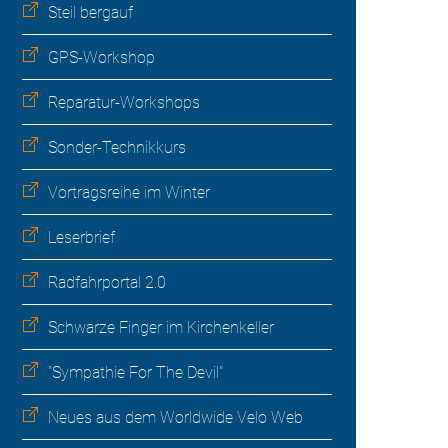
Steil bergauf
GPS-Workshop
Reparatur-Workshops
Sonder-Technikkurs
Vortragsreihe im Winter
Leserbrief
Radfahrportal 2.0
Schwarze Finger im Kirchenkeller
"Sympathie For The Devil"
Neues aus dem Worldwide Velo Web