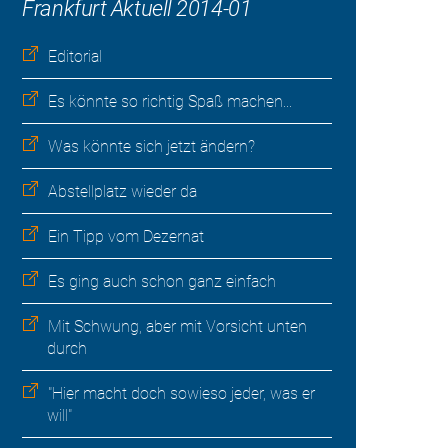
Frankfurt Aktuell 2014-01
Editorial
Es könnte so richtig Spaß machen...
Was könnte sich jetzt ändern?
Abstellplatz wieder da
Ein Tipp vom Dezernat
Es ging auch schon ganz einfach
Mit Schwung, aber mit Vorsicht unten
durch
"Hier macht doch sowieso jeder, was er
will"