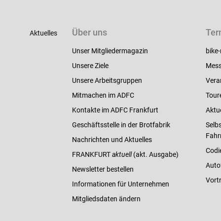
Über uns
Ter
Aktuelles
Unser Mitgliedermagazin
bike-
Unsere Ziele
Mess
Unsere Arbeitsgruppen
Vera
Mitmachen im ADFC
Tour
Kontakte im ADFC Frankfurt
Aktu
Geschäftsstelle in der Brotfabrik
Selbs
Fahr
Nachrichten und Aktuelles
Codi
FRANKFURT
aktuell
(akt. Ausgabe)
Auto
Newsletter bestellen
Vort
Informationen für Unternehmen
Mitgliedsdaten ändern