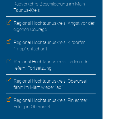
Radverkehrs-Beschilderung im Main-
Taunus-Kreis
Regional Hochtaunuskreis: Angst vor der
eigenen Courage
Regional Hochtaunuskreis: Kirdorfer
"Tripp" entschärft
Regional Hochtaunuskreis: Laden oder
liefern: Fortsetzung
Regional Hochtaunuskreis: Oberursel
fährt im März wieder "ab"
Regional Hochtaunuskreis: Ein echter
Erfolg in Oberursel