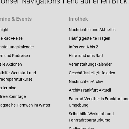
Unser Navigationsmenü auf einen Blick:
mine & Events
Infothek
night
Nachrichten und Aktuelles
e Rad+Reise
Häufig gestellte Fragen
nstaltungskalender
Infos von A bis Z
en und Radreisen
Hilfe rund ums Rad
elle Aktionen
Veranstaltungskalender
thilfe-Werkstatt und
Geschäftsstelle/Infoladen
radreparaturkurse
Nachrichten-Archiv
ertermine
Archiv Frankfurt Aktuell
freie Sonntage
Fahrrad-Verleiher in Frankfurt un
ragsreihe: Fernweh im Winter
Umgebung
Selbsthilfe-Werkstatt und
Fahrradreparaturkurse
Codiertermine