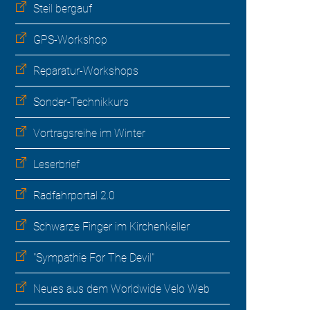
Steil bergauf
GPS-Workshop
Reparatur-Workshops
Sonder-Technikkurs
Vortragsreihe im Winter
Leserbrief
Radfahrportal 2.0
Schwarze Finger im Kirchenkeller
"Sympathie For The Devil"
Neues aus dem Worldwide Velo Web