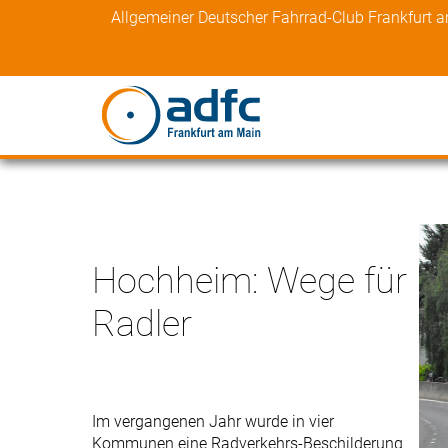
Skip
Allgemeiner Deutscher Fahrrad-Club Frankfurt 
to
content
Hochheim: Wege für
Radler
Im vergangenen Jahr wurde in vier
Kommunen eine Radverkehrs-Beschilderung