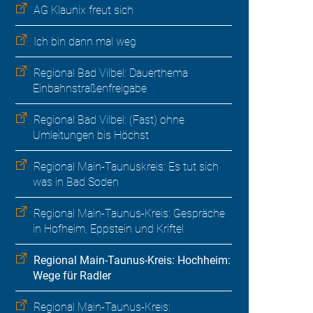
AG Klaunix freut sich
Ich bin dann mal weg
Regional Bad Vilbel: Dauerthema
Einbahnstraßenfreigabe
Regional Bad Vilbel: (Fast) ohne
Umleitungen bis Höchst
Regional Main-Taunuskreis: Es tut sich
was in Bad Soden
Regional Main-Taunus-Kreis: Gespräche
in Hofheim, Eppstein und Kriftel
Regional Main-Taunus-Kreis: Hochheim:
Wege für Radler
Regional Main-Taunus-Kreis: