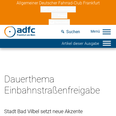
Skip
Allgemeiner Deutscher Fahrrad-Club Frankfurt
to
ADFC unterstützen
content
Presse
Newsletter
Suchen
Artikel dieser Ausgabe
Dauerthema
Einbahnstraßenfreigabe
Stadt Bad Vilbel setzt neue Akzente