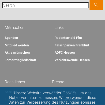
Mitmachen
Links
Spenden
Radentscheid Ffm
Mitglied werden
Falschparken Frankfurt
Aktiv mitmachen
ADFC Hessen
Fördermitgliedschaft
Verkehrswende Hessen
Rechtliches
Presse
Satzung
Presse-Kontakt
Unsere Website verwendet Cookies, um das
Nutzerverhalten zu messen. Wir verwenden diese
Impressum
Pressemitteilungen
Daten zur Verbesserung des Nutzungserlebnisses.