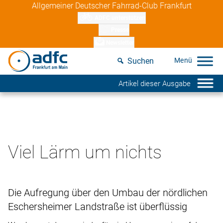
Skip
Allgemeiner Deutscher Fahrrad-Club Frankfurt
to
ADFC unterstützen
content
Presse
Newsletter
Suchen
Artikel dieser Ausgabe
Viel Lärm um nichts
Die Aufregung über den Umbau der nördlichen
Eschersheimer Landstraße ist überflüssig