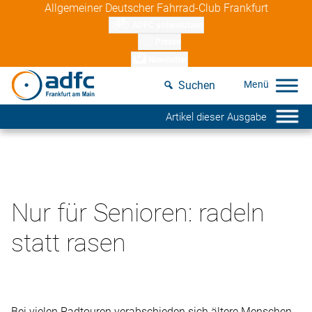
Skip
Allgemeiner Deutscher Fahrrad-Club Frankfurt
to
ADFC unterstützen
content
Presse
Newsletter
Suchen
Artikel dieser Ausgabe
Nur für Senioren: radeln
statt rasen
Bei vielen Radtouren verabschieden sich ältere Menschen