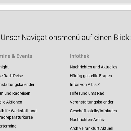
Unser Navigationsmenü auf einen Blick:
mine & Events
Infothek
night
Nachrichten und Aktuelles
e Rad+Reise
Häufig gestellte Fragen
nstaltungskalender
Infos von A bis Z
en und Radreisen
Hilfe rund ums Rad
elle Aktionen
Veranstaltungskalender
thilfe-Werkstatt und
Geschäftsstelle/Infoladen
radreparaturkurse
Nachrichten-Archiv
ertermine
Archiv Frankfurt Aktuell