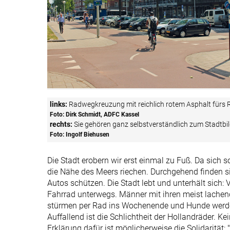
links:
Radwegkreuzung mit reichlich rotem Asphalt fürs 
Foto: Dirk Schmidt, ADFC Kassel
rechts:
Sie gehören ganz selbstverständlich zum Stadtbi
Foto: Ingolf Biehusen
Die Stadt erobern wir erst einmal zu Fuß. Da sich 
die Nähe des Meers riechen. Durchgehend finden sic
Autos schützen. Die Stadt lebt und unterhält sich: 
Fahrrad unterwegs. Männer mit ihren meist lachen
stürmen per Rad ins Wochenende und Hunde werden
Auffallend ist die Schlichtheit der Hollandräder. K
Erklärung dafür ist möglicherweise die Solidarität