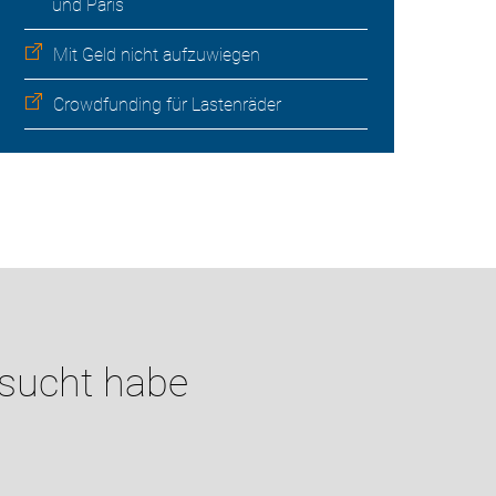
und Paris
Mit Geld nicht aufzuwiegen
Crowdfunding für Lastenräder
esucht habe