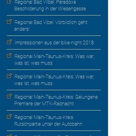
Regional Bad Vilbel: Paradoxe
Beschilderung in der Wiesengasse
Regional Bad Vibel: Vorbildlich geht
anders!
Impressionen aus der bike-night 2018
Regional Main-Taunus-Kreis: Was war,
was ist, was muss
Regional Main-Taunus-Kreis: Was war,
was ist, was muss
Regional Main-Taunus-Kreis: Gelungene
Premiere der MTK-Radnacht
Regional Main-Taunus-Kreis:
Rutschpartie unter der Autobahn