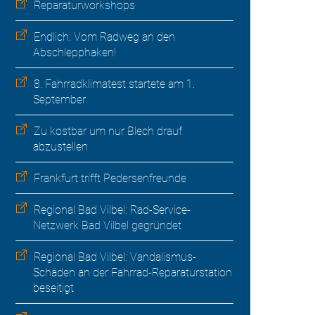
Reparaturworkshops
Endlich: Vom Radweg an den
Abschlepphaken!
8. Fahrradklimatest startete am 1.
September
Zu kostbar um nur Blech drauf
abzustellen
Frankfurt trifft Pedersenfreunde
Regional Bad Vilbel: Rad-Service-
Netzwerk Bad Vilbel gegründet
Regional Bad Vilbel: Vandalismus-
Schäden an der Fahrrad-Reparaturstation
beseitigt