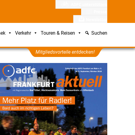
ADFC unterstützen
Presse
Newsletter
hek
Verkehr
Touren & Reisen
Suchen
Mitgliedsvorteile entdecken!