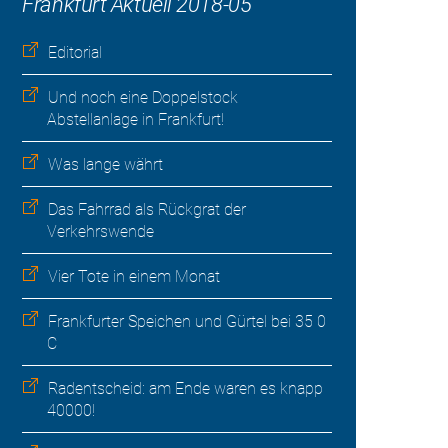
Frankfurt Aktuell 2018-05
Editorial
Und noch eine Doppelstock
Abstellanlage in Frankfurt!
Was lange währt
Das Fahrrad als Rückgrat der
Verkehrswende
Vier Tote in einem Monat
Frankfurter Speichen und Gürtel bei 35 0
C
Radentscheid: am Ende waren es knapp
40000!