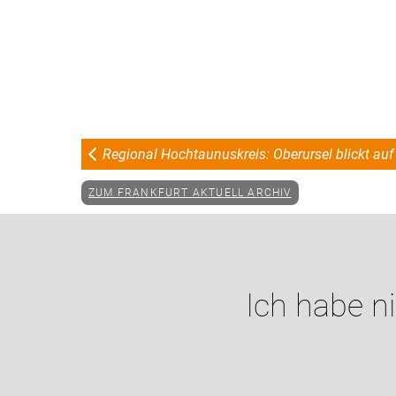
Regional Hochtaunuskreis: Oberursel blickt au
ZUM FRANKFURT AKTUELL ARCHIV
Ich habe n