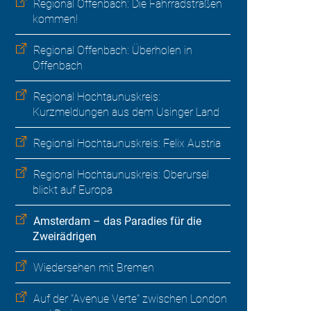
Regional Offenbach: Die Fahrradstraßen
kommen!
Regional Offenbach: Überholen in
Offenbach
Regional Hochtaunuskreis:
Kurzmeldungen aus dem Usinger Land
Regional Hochtaunuskreis: Felix Austria
Regional Hochtaunuskreis: Oberursel
blickt auf Europa
Amsterdam – das Paradies für die
Zweirädrigen
Wiedersehen mit Bremen
Auf der "Avenue Verte" zwischen London