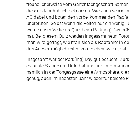
freundlicherweise vom Gartenfachgeschäft Samen-A
diesem Jahr hübsch dekorieren. Wie auch schon in
AG dabei und boten den vorbei kommenden Radfahre
überprüfen. Selbst wenn die Reifen nur ein wenig L
wurde unser Verkehrs-Quiz beim Park(ing) Day präs
hat. Bei diesem Quiz werden insgesamt neun Fotos
man wird gefragt, wie man sich als Radfahrer in der
drei Antwortmöglichkeiten vorgegeben waren, gab 
Insgesamt war der Park(ing) Day gut besucht. Zud
es bunte Stände mit Unterhaltung und Informationen
nämlich in der Töngesgasse eine Atmosphäre, die an
genug, auch im nächsten Jahr wieder für belebte Pl