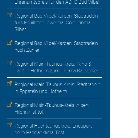
Ehrenamtspreis für den ADFC Bad Vilbel
Regional Bad Vilbel/Karben: Stadtradeln
fürs Feuilleton: Zweimal Gold, einmal
Silber
Regional Bad Vilbel/Karben: Stadtradeln
nach Zahlen
Regional Main-Taunus-Kreis: "Kino &
Talk" in Hofheim zum Thema Radverkehr
Regional Main-Taunus-Kreis: Stadtradeln
in Eppstein und Hofheim
Regional Main-Taunus-Kreis: Albert
Hilbrink ist tot
Regional Hochtaunuskreis: Endspurt
beim Fahrradklima-Test