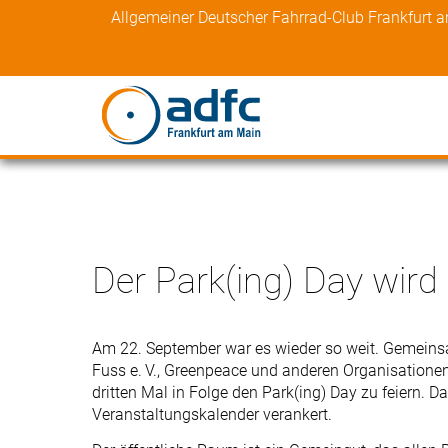
Skip
Allgemeiner Deutscher Fahrrad-Club Frankfurt 
to
content
Der Park(ing) Day wird 
Am 22. September war es wieder so weit. Gemeinsa
Fuss e. V., Greenpeace und anderen Organisatione
dritten Mal in Folge den Park(ing) Day zu feiern. D
Veranstaltungskalender verankert.