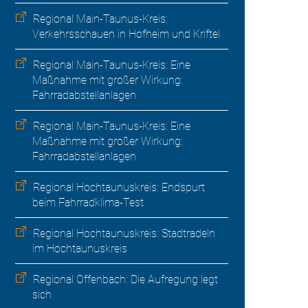
Regional Main-Taunus-Kreis:
Verkehrsschauen in Hofheim und Kriftel
Regional Main-Taunus-Kreis: Eine
Maßnahme mit großer Wirkung:
Fahrradabstellanlagen
Regional Main-Taunus-Kreis: Eine
Maßnahme mit großer Wirkung:
Fahrradabstellanlagen
Regional Hochtaunuskreis: Endspurt
beim Fahrradklima-Test
Regional Hochtaunuskreis: Stadtradeln
im Hochtaunuskreis
Regional Offenbach: Die Aufregung legt
sich