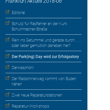
Frankfurt Aktuell 2018-06
Editorial
Schutz für Radfahrer an der Kurt-
Schuhmacher-Straße
Rein ins Getümmel und gerade durch … …
oder lieber gemütlich daneben her?
Der Park(ing) Day wird zur Erfolgsstory
Dankeschön!
Der Radschnellweg kommt von Süden
näher!
Zwei neue Reparaturstationen
Reparatur-Workshops