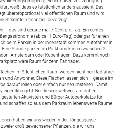
n Bevölkerungsgruppen gleichermaßen zur Verfügung
nkfurt weiß, dass es tatsächlich anders aussieht. Das
egt überproportional viel öffentlichen Raum und wird
ehrsmitteln finanziell bevorzugt.
r – das sind gerade mal 7 Cent pro Tag. Ein echtes
engastronomie (ab ca. 1 Euro/Tag) oder gar für einen
ch beim Parken in der Innenstadt kommen Autofahrer in
g. Eine Stunde parken im Parkhaus kosten zwischen 2,-
 London, Amsterdam oder Kopenhagen. Dazu kommt noch
arkplatz wäre Raum für zehn Fahrräder.
lächen im öffentlichen Raum werden nicht nur Radfahrer
en und Anwohner. Diese Flächen lassen sich – gerade im
tos darauf rollen oder einfach nur herumstehen. Damit
 eigentlich geht: Bei diesem weltweit am dritten
estalten Aktivisten und Bürger Autoparkplätze für
m und schaffen so aus dem Parkraum lebenswerte Räume
ionen haben wir uns wieder in der Töngesgasse
 zweier groß gewachsener Pflanzen, die wir uns