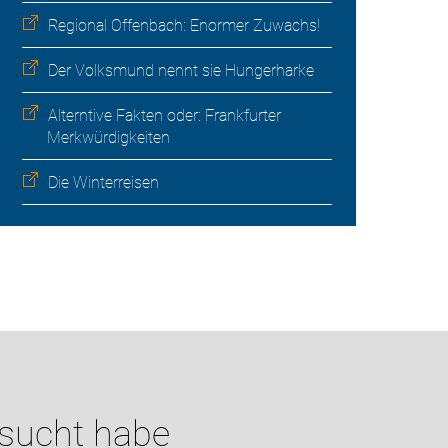
Regional Offenbach: Enormer Zuwachs!
Der Volksmund nennt sie Hungerharke
Alterntive Fakten oder: Frankfurter
Merkwürdigkeiten
Die Winterreisen
esucht habe