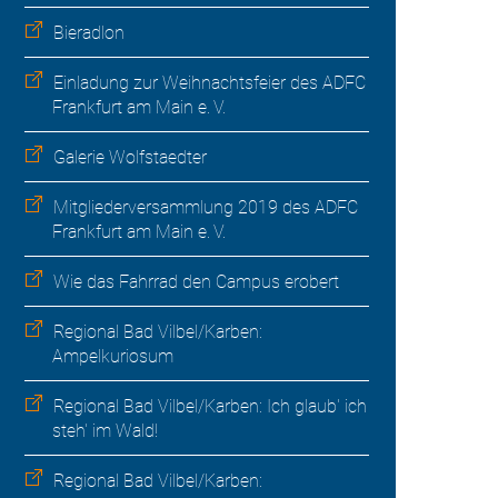
Bieradlon
Einladung zur Weihnachtsfeier des ADFC
Frankfurt am Main e. V.
Galerie Wolfstaedter
Mitgliederversammlung 2019 des ADFC
Frankfurt am Main e. V.
Wie das Fahrrad den Campus erobert
Regional Bad Vilbel/Karben:
Ampelkuriosum
Regional Bad Vilbel/Karben: Ich glaub' ich
steh' im Wald!
Regional Bad Vilbel/Karben: