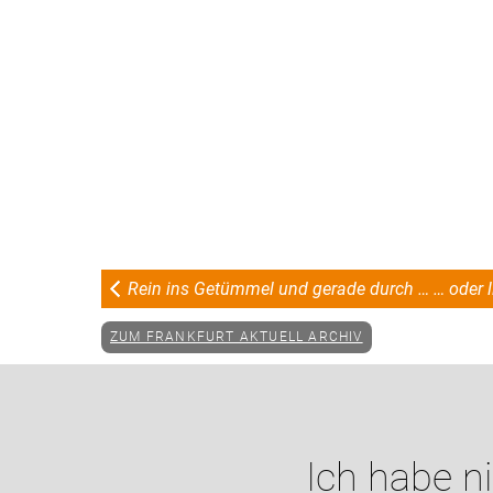
Rein ins Getümmel und gerade durch … … oder l
ZUM FRANKFURT AKTUELL ARCHIV
Ich habe n