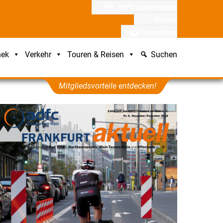
ADFC unterstützen
Presse
Newsletter
hek
Verkehr
Touren & Reisen
Suchen
Mitgliedsvorteile entdecken!