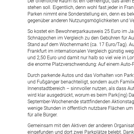
Der öffentliche Raum ist ein Gemeingut, das alle
stehen soll. Eigentlich, denn wohl fast jeder in Fra
Parken nimmt eine Sonderstellung ein, denn es bel
gegenüber anderen Nutzungsmöglichkeiten und Verk
So kostet ein Bewohnerparkausweis 25 Euro im Jah
Schnäppchen im Vergleich zu den Gebühren für Auß
Stand auf dem Wochenmarkt (ca. 17 Euro/Tag). Au
Frankfurt im internationalen Vergleich günstig we
und 2,50 Euro und damit nur halb so viel wie in
die enorme Platzverschwendung: Auf einem Auto-P
Durch parkende Autos und das Vorhalten von Parkf
und Fußgänger benachteiligt, sondern auch Famili
Innenstadtbereich – sinnvoller nutzen, als dass Au
wird klar ausgedrückt, worum es beim Park(ing) Day
September-Wochenende stattfindenden Aktionstag g
wenige Stunden in öffentlich nutzbare Flächen u
für alle Bürger.
Gemeinsam mit den Aktiven der anderen Organisat
eingefunden und dort zwei Parkplätze belebt. Dank