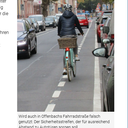
nter
ig
r die
ahren
t
Wird auch in Offenbachs Fahrradstraße falsch
genutzt: Der Sicherheitsstreifen, der für ausreichend
Abstand zu Autotüren sorgen soll