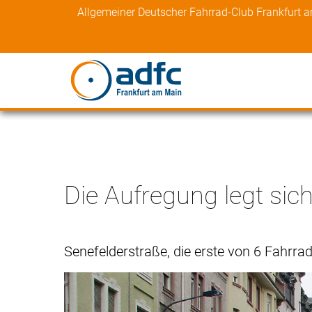
Skip
Allgemeiner Deutscher Fahrrad-Club Frankfurt 
to
content
Die Aufregung legt sic
Senefelderstraße, die erste von 6 Fahrrad