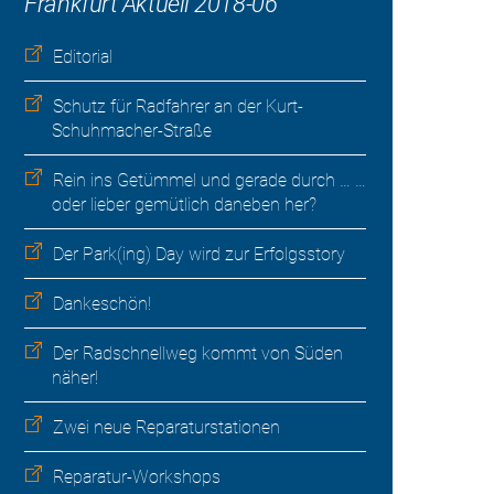
Frankfurt Aktuell 2018-06
Editorial
Schutz für Radfahrer an der Kurt-
Schuhmacher-Straße
Rein ins Getümmel und gerade durch … …
oder lieber gemütlich daneben her?
Der Park(ing) Day wird zur Erfolgsstory
Dankeschön!
Der Radschnellweg kommt von Süden
näher!
Zwei neue Reparaturstationen
Reparatur-Workshops