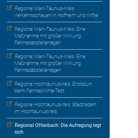
Regional Main-Taunus-Kreis:
Verkehrsschauen in Hofheim und Kriftel
Regional Main-Taunus-Kreis: Eine
Maßnahme mit großer Wirkung:
Fahrradabstellanlagen
Regional Main-Taunus-Kreis: Eine
Maßnahme mit großer Wirkung:
Fahrradabstellanlagen
Regional Hochtaunuskreis: Endspurt
beim Fahrradklima-Test
Regional Hochtaunuskreis: Stadtradeln
im Hochtaunuskreis
Regional Offenbach: Die Aufregung legt
sich