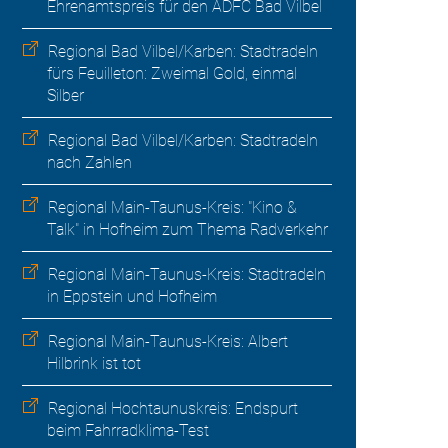
Ehrenamtspreis für den ADFC Bad Vilbel
Regional Bad Vilbel/Karben: Stadtradeln
fürs Feuilleton: Zweimal Gold, einmal
Silber
Regional Bad Vilbel/Karben: Stadtradeln
nach Zahlen
Regional Main-Taunus-Kreis: "Kino &
Talk" in Hofheim zum Thema Radverkehr
Regional Main-Taunus-Kreis: Stadtradeln
in Eppstein und Hofheim
Regional Main-Taunus-Kreis: Albert
Hilbrink ist tot
Regional Hochtaunuskreis: Endspurt
beim Fahrradklima-Test