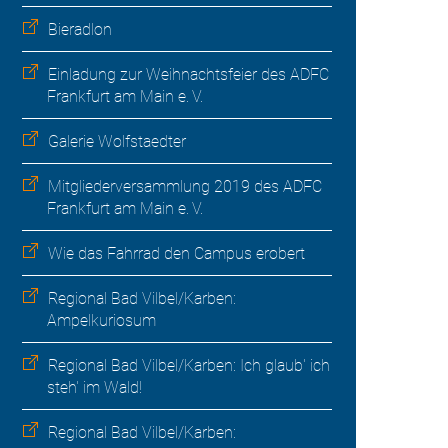
Bieradlon
Einladung zur Weihnachtsfeier des ADFC
Frankfurt am Main e. V.
Galerie Wolfstaedter
Mitgliederversammlung 2019 des ADFC
Frankfurt am Main e. V.
Wie das Fahrrad den Campus erobert
Regional Bad Vilbel/Karben:
Ampelkuriosum
Regional Bad Vilbel/Karben: Ich glaub' ich
steh' im Wald!
Regional Bad Vilbel/Karben: