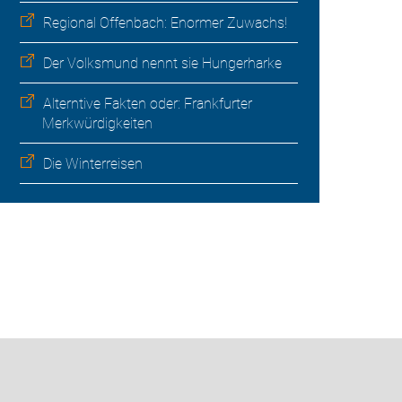
Regional Offenbach: Enormer Zuwachs!
Der Volksmund nennt sie Hungerharke
Alterntive Fakten oder: Frankfurter
Merkwürdigkeiten
Die Winterreisen