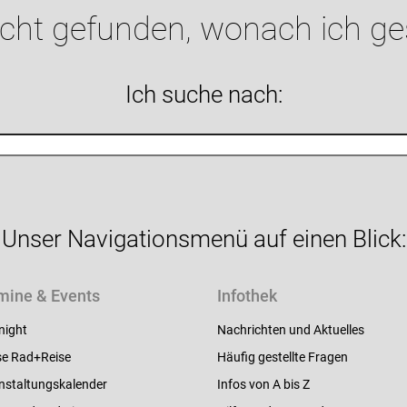
icht gefunden, wonach ich g
Ich suche nach:
Unser Navigationsmenü auf einen Blick:
mine & Events
Infothek
night
Nachrichten und Aktuelles
e Rad+Reise
Häufig gestellte Fragen
nstaltungskalender
Infos von A bis Z