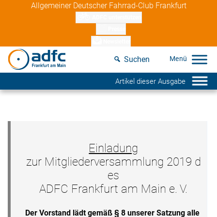
Skip
Allgemeiner Deutscher Fahrrad-Club Frankfurt
to
ADFC unterstützen
content
Presse
Newsletter
Suchen
Artikel dieser Ausgabe
Einladung
zur Mitgliederversammlung 2019 d
es
ADFC Frankfurt am Main e. V.
Der Vorstand lädt gemäß § 8 unserer Satzung alle