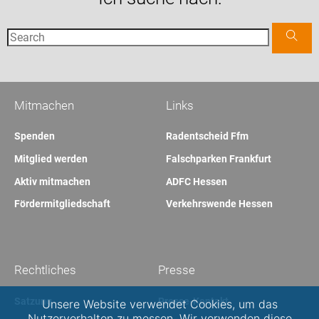
Mitmachen
Links
Spenden
Radentscheid Ffm
Mitglied werden
Falschparken Frankfurt
Aktiv mitmachen
ADFC Hessen
Fördermitgliedschaft
Verkehrswende Hessen
Rechtliches
Presse
Satzung
Presse-Kontakt
Unsere Website verwendet Cookies, um das
Nutzerverhalten zu messen. Wir verwenden diese