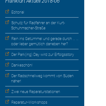
Frankfurt Aktuell 2018-06
Editorial
Schutz für Radfahrer an der Kurt-
Schuhmacher-Straße
Rein ins Getümmel und gerade durch … …
oder lieber gemütlich daneben her?
Der Park(ing) Day wird zur Erfolgsstory
Dankeschön!
Der Radschnellweg kommt von Süden
näher!
Zwei neue Reparaturstationen
Reparatur-Workshops