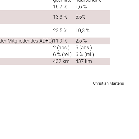
16,7 %
1,6 %
13,3 %
5,5%
23,5 %
10,3 %
 der Mitglieder des ADFC)
11,9 %
2,5 %
2 (abs.)
5 (abs.)
6 % (rel.)
6 % (rel.)
432 km
437 km
Christian Martens