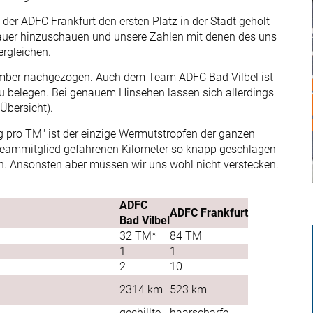
 der ADFC Frankfurt den ersten Platz in der Stadt geholt
nauer hinzuschauen und unsere Zahlen mit denen des uns
ergleichen.
ember nachgezogen. Auch dem Team ADFC Bad Vilbel ist
 zu belegen. Bei genauem Hinsehen lassen sich allerdings
Übersicht).
ung pro TM" ist der einzige Wermutstropfen der ganzen
o Teammitglied gefahrenen Kilometer so knapp geschlagen
. Ansonsten aber müssen wir uns wohl nicht verstecken.
ADFC
ADFC Frankfurt
Bad Vilbel
32 TM*
84 TM
1
1
2
10
2314 km
523 km
gechillte
haarscharfe