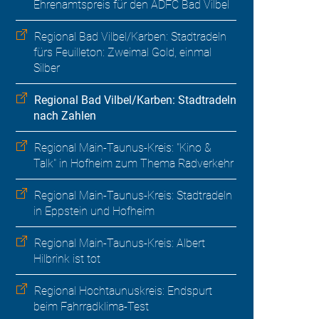
Ehrenamtspreis für den ADFC Bad Vilbel
Regional Bad Vilbel/Karben: Stadtradeln
fürs Feuilleton: Zweimal Gold, einmal
Silber
Regional Bad Vilbel/Karben: Stadtradeln
nach Zahlen
Regional Main-Taunus-Kreis: "Kino &
Talk" in Hofheim zum Thema Radverkehr
Regional Main-Taunus-Kreis: Stadtradeln
in Eppstein und Hofheim
Regional Main-Taunus-Kreis: Albert
Hilbrink ist tot
Regional Hochtaunuskreis: Endspurt
beim Fahrradklima-Test