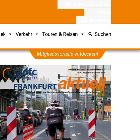
ADFC unterstützen
Presse
Newsletter
hek
Verkehr
Touren & Reisen
Suchen
Mitgliedsvorteile entdecken!