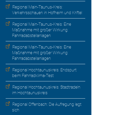
Regional Main-Taunus-Kreis:
Verkehrsschauen in Hofheim und Kriftel
Regional Main-Taunus-Kreis: Eine
Maßnahme mit großer Wirkung:
Fahrradabstellanlagen
Regional Main-Taunus-Kreis: Eine
Maßnahme mit großer Wirkung:
Fahrradabstellanlagen
Regional Hochtaunuskreis: Endspurt
beim Fahrradklima-Test
Regional Hochtaunuskreis: Stadtradeln
im Hochtaunuskreis
Regional Offenbach: Die Aufregung legt
sich