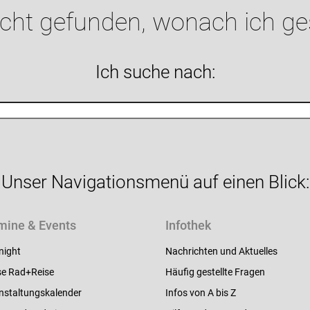
icht gefunden, wonach ich g
Ich suche nach:
Unser Navigationsmenü auf einen Blick:
mine & Events
Infothek
night
Nachrichten und Aktuelles
e Rad+Reise
Häufig gestellte Fragen
nstaltungskalender
Infos von A bis Z