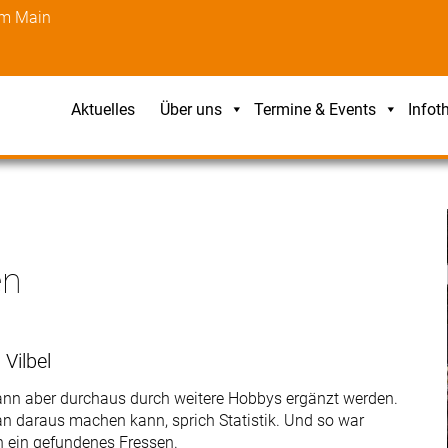
am Main
Aktuelles
Über uns
Termine & Events
Infot
en
 Vilbel
kann aber durchaus durch weitere Hobbys ergänzt werden.
an daraus machen kann, sprich Statistik. Und so war
h ein gefundenes Fressen.