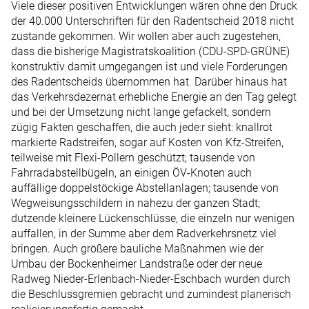
Viele dieser positiven Entwicklungen wären ohne den Druck
der 40.000 Unterschriften für den Radentscheid 2018 nicht
zustande gekommen. Wir wollen aber auch zugestehen,
dass die bisherige Magistratskoalition (CDU-SPD-GRÜNE)
konstruktiv damit umgegangen ist und viele Forderungen
des Radentscheids übernommen hat. Darüber hinaus hat
das Verkehrsdezernat erhebliche Energie an den Tag gelegt
und bei der Umsetzung nicht lange gefackelt, sondern
zügig Fakten geschaffen, die auch jede:r sieht: knallrot
markierte Radstreifen, sogar auf Kosten von Kfz-Streifen,
teilweise mit Flexi-Pollern geschützt; tausende von
Fahrradabstellbügeln, an einigen ÖV-Knoten auch
auffällige doppelstöckige Abstellanlagen; tausende von
Wegweisungsschildern in nahezu der ganzen Stadt;
dutzende kleinere Lückenschlüsse, die einzeln nur wenigen
auffallen, in der Summe aber dem Radverkehrsnetz viel
bringen. Auch größere bauliche Maßnahmen wie der
Umbau der Bockenheimer Landstraße oder der neue
Radweg Nieder-Erlenbach-Nieder-Eschbach wurden durch
die Beschlussgremien gebracht und zumindest planerisch