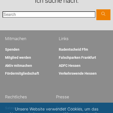
Ich suche nach:
Mitmachen
Links
Spenden
Radentscheid Ffm
Mitglied werden
Falschparken Frankfurt
Aktiv mitmachen
ADFC Hessen
Fördermitgliedschaft
Verkehrswende Hessen
Rechtliches
Presse
Satzung
Presse-Kontakt
Unsere Website verwendet Cookies, um das