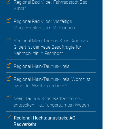
Regional Bad Vilbel: Fahrradstadt Bad
Vilbel?
Regional Bad Vilbel: Vielfältige
Möglichkeiten zum Mitmachen
Regional Main-Taunus-Kreis: Andreas
Gilbert ist der neue Beauftragte für
Nahmobilität in Eschborn
Regional Main-Taunus-Kreis:
Regional Main-Taunus-Kreis: Womit ist
nach der Wahl zu rechnen?
Main-Taunus-Kreis: Radfahren neu
entdecken – auf ungeräumten Wegen
Regional Hochtaunuskreis: AG
Radverkehr