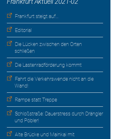
Frankfurt Aktuell 2021-02
Frankfurt steigt auf…
Editorial
Die Lücken zwischen den Orten
schließen
Die Lastenradförderung kommt
Fahrt die Verkehrswende nicht an die
Wand!
Rampe statt Treppe
Schloßstraße: Dauerstress durch Drängler
und Pöbler!
Alte Brücke und Mainkai mit