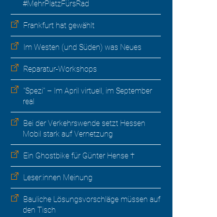
#MehrPlatzFürsRad
Frankfurt hat gewählt
Im Westen (und Süden) was Neues
Reparatur-Workshops
"Spezi" – Im April virtuell, im September
real
Bei der Verkehrswende setzt Hessen
Mobil stark auf Vernetzung
Ein Ghostbike für Günter Hense †
Leser:innen Meinung
Bauliche Lösungsvorschläge müssen auf
den Tisch