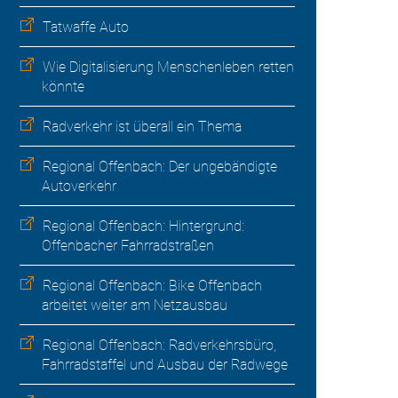
Tatwaffe Auto
Wie Digitalisierung Menschenleben retten
könnte
Radverkehr ist überall ein Thema
Regional Offenbach: Der ungebändigte
Autoverkehr
Regional Offenbach: Hintergrund:
Offenbacher Fahrradstraßen
Regional Offenbach: Bike Offenbach
arbeitet weiter am Netzausbau
Regional Offenbach: Radverkehrsbüro,
Fahrradstaffel und Ausbau der Radwege