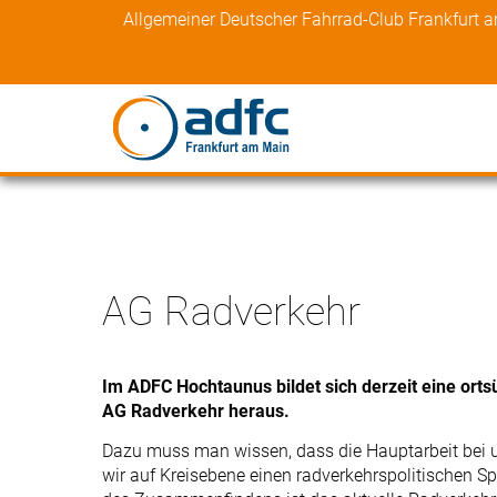
Skip
Allgemeiner Deutscher Fahrrad-Club Frankfurt 
to
content
AG Radverkehr
Im ADFC Hochtaunus bildet sich derzeit eine ort
AG Radverkehr heraus.
Dazu muss man wissen, dass die Hauptarbeit bei u
wir auf Kreisebene einen radverkehrspolitischen S