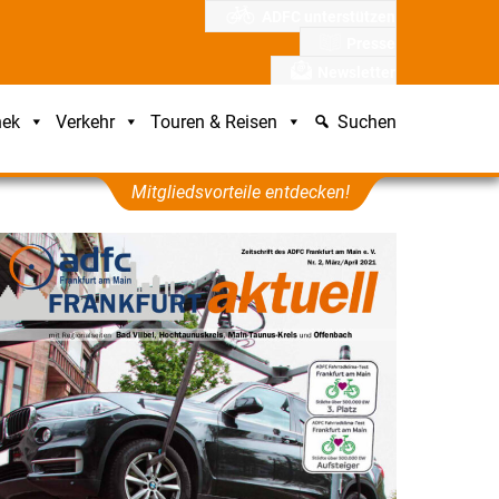
ADFC unterstützen
Presse
Newsletter
hek
Verkehr
Touren & Reisen
Suchen
Mitgliedsvorteile entdecken!