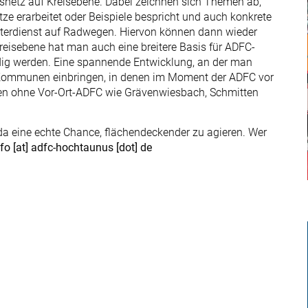
snetz auf Kreisebene. Dabei zeichnen sich Themen ab,
 erarbeitet oder Beispiele bespricht und auch konkrete
erdienst auf Radwegen. Hiervon können dann wieder
f Kreisebene hat man auch eine breitere Basis für ADFC-
dig werden. Eine spannende Entwicklung, an der man
n Kommunen einbringen, in denen im Moment der ADFC vor
rten ohne Vor-Ort-ADFC wie Grävenwiesbach, Schmitten
da eine echte Chance, flächendeckender zu agieren. Wer
nfo [at] adfc-hochtaunus [dot] de