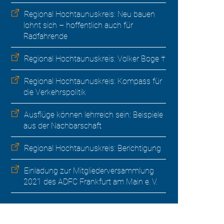
Regional Hochtaunuskreis: Neu bauen
lohnt sich – hoffentlich auch für
Radfahrende
Regional Hochtaunuskreis: Volker Boge †
Regional Hochtaunuskreis: Kompass für
die Verkehrspolitik
Ausflüge können lehrreich sein: Beispiele
aus der Nachbarschaft
Regional Hochtaunuskreis: Berichtigung
Einladung zur Mitgliederversammlung
2021 des ADFC Frankfurt am Main e. V.